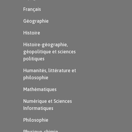
Prétendants :
Français
Se dit d’un homme qui cherche à
Géographie
séduire une femme, et également d’un
Histoire
héritier d’un trône.
Histoire-géographie,
géopolitique et sciences
politiques
Humanités, littérature et
philosophie
Mathématiques
À retenir
Numérique et Sciences
Informatiques
Une épopée est un long récit écrit en
vers qui raconte les aventures d’un
Philosophie
héros extraordinaire. Celui-ci
Physique-chimie