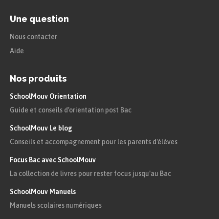
Une question
À retenir
Nous contacter
Dans la mythologie grecque, les
Aide
cyclopes sont des géants monstrueux
qui n’ont qu’un seul œil au milieu du
Nos produits
front.
SchoolMouv Orientation
Le cyclope Polyphème est le fils de
Guide et conseils d'orientation post Bac
Poséidon, le dieu de la mer.
SchoolMouv Le blog
Conseils et accompagnement pour les parents d'élèves
C’est après la tempête provoquée par Poséidon
Focus Bac avec SchoolMouv
que Ulysse, accueilli par Alcinoos, raconte sa
La collection de livres pour rester focus jusqu'au Bac
mésaventure chez le cyclope :
SchoolMouv Manuels
Manuels scolaires numériques
« En se ruant, il étendit les mains sur