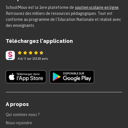
SchoolMouv est la 1ere plateforme de
soutien scolaire en ligne
.
Ulysse : un héros à
Retrouvez des milliers de ressources pédagogiques. Tout est
l’épreuve des monstres
conforme au programme de l'Education Nationale et réalisé avec
des enseignants.
Dans une épopée, le héros se montre courageux
Téléchargez l'application
et n’hésite pas à combattre des monstres.
4.6
/
5
sur
15520
avis
Dans l’
Odyssée
, Ulysse est confronté à de
nombreuses créatures effrayantes, comme le
cyclope Polyphème.
A propos
Qui sommes-nous ?
Nous rejoindre