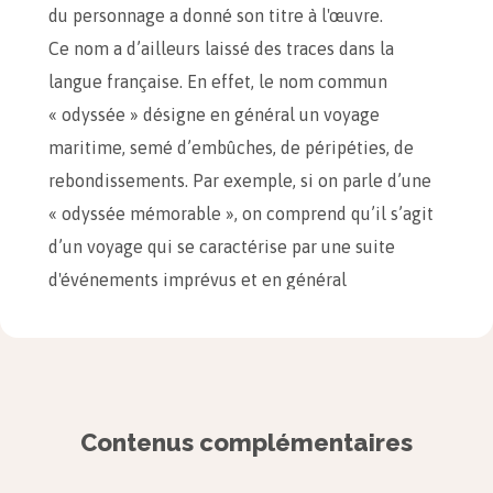
du personnage a donné son titre à l'œuvre.
Ce nom a d’ailleurs laissé des traces dans la
langue française. En effet, le nom commun
« odyssée » désigne en général un voyage
maritime, semé d’embûches, de péripéties, de
rebondissements. Par exemple, si on parle d’une
« odyssée mémorable », on comprend qu’il s’agit
d’un voyage qui se caractérise par une suite
d'événements imprévus et en général
malheureux.
L’
Odyssée
d’Homère raconte donc le voyage
qu’Ulysse effectue par la mer avec ses
compagnons, après la victoire des Grecs à Troie.
Contenus complémentaires
Le héros, accompagné d’autres guerriers grecs,
met dix ans à rentrer chez lui et l’épopée raconte