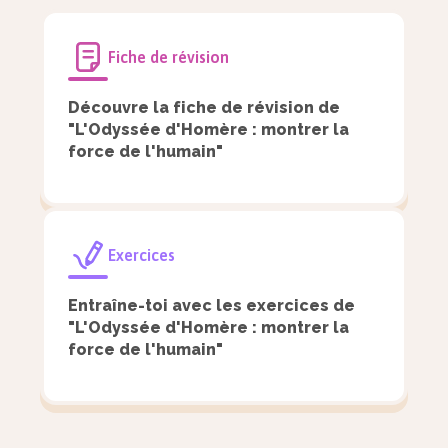
chacune des épreuves qui retardent son retour
final.
Fiche de révision
Le récit de l’
Odyssée
commence au moment où la
Découvre la fiche de révision de
nymphe Calypso détient Ulysse dont elle est
"L'Odyssée d'Homère : montrer la
force de l'humain"
amoureuse.
Définition
Exercices
Nymphe :
Entraîne-toi avec les exercices de
Personnage mythologique
"L'Odyssée d'Homère : montrer la
représentant la nature et qui a la forme
force de l'humain"
d’une jeune femme. Par exemple,
Calypso est une nymphe de la mer.