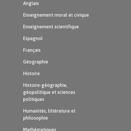
Anglais
dodos. Le dernier dodo est mort en 1681.
Enseignement moral et civique
Citez les différents paramètres du mode de
vie du dodo ayant favorisé sa disparition.
Enseignement scientifique
Espagnol
Français
Géographie
Voir la correction
Histoire
Histoire-géographie,
géopolitique et sciences
politiques
Humanités, littérature et
philosophie
Mathématiques