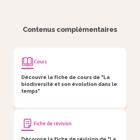
Le nombre de familles d’êtres vivants a varié
au cours des temps géologiques.
Contenus complémentaires
Le graphique ci-dessous illustre ces variations.
Cours
Découvre la fiche de cours de "La
biodiversité et son évolution dans le
temps"
Fiche de révision
Découvre la fiche de révision de "La