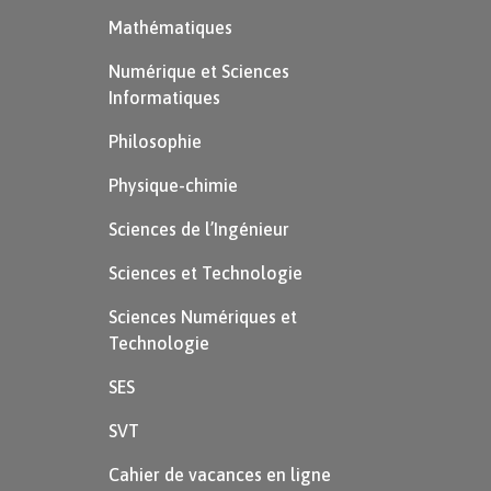
À retenir
Mathématiques
Numérique et Sciences
L’oxygène, l’hydrogène, le carbone et
Informatiques
l’azote sont les éléments qui
Philosophie
constituent la base de la matière
vivante. Ils se sont formés dans le cœur
Physique-chimie
des étoiles, c’est pourquoi on parle de
Sciences de l’Ingénieur
continuité de la matière.
Sciences et Technologie
Sciences Numériques et
Technologie
SES
SVT
Cahier de vacances en ligne