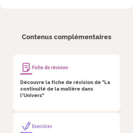
À retenir
De notre corps à la Galaxie, il existe
une infinité de combinaisons
Contenus complémentaires
d’éléments microscopiques à l’origine
de tout ce qui nous entoure.
Fiche de révision
Découvre la fiche de révision de "La
continuité de la matière dans
l'Univers"
Exercices