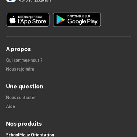
4.6
/
5
sur
15520
avis
petit, des organismes vivants aux organismes
non-vivants. Cela grâce à sa cohésion et à sa
constitution atomique qui est identique : de
l’Homme aux étoiles, la matière est de la même
nature.
A propos
Qui sommes-nous ?
Nous rejoindre
Une question
Nous contacter
Aide
Nos produits
SchoolMouv Orientation