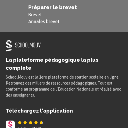
Préparer le brevet
Brevet
Il existe une continuité de la matière, par
Annales brevet
conséquent les lois physiques s’appliquent, en
grande partie, de la même manière partout, que
ce soit sur Terre ou dans les étoiles.
La plateforme pédagogique la plus
À retenir
complète
L’infiniment petit est fait de la
même
SchoolMouv est la 1ere plateforme de
soutien scolaire en ligne
.
matière
que l’infiniment grand, mais
Retrouvez des milliers de ressources pédagogiques. Tout est
conforme au programme de l'Education Nationale et réalisé avec
n’obéit pas toujours aux mêmes lois.
des enseignants.
Conclusion :
Téléchargez l'application
La matière unit l’infiniment grand et l’infiniment