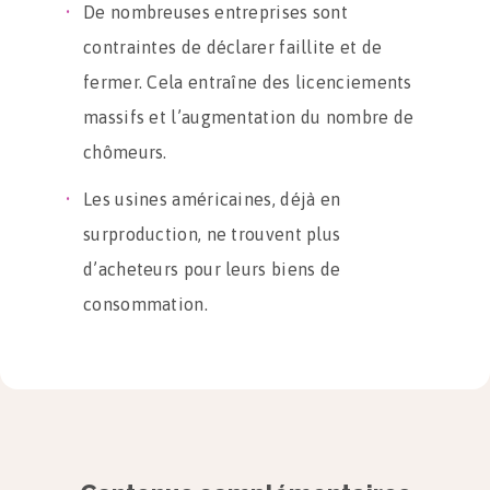
De nombreuses entreprises sont
contraintes de déclarer faillite et de
fermer. Cela entraîne des licenciements
massifs et l’augmentation du nombre de
chômeurs.
Les usines américaines, déjà en
surproduction, ne trouvent plus
d’acheteurs pour leurs biens de
consommation.
L’absence de la consommation aux États-
Unis du fait de la crise économique est
accentuée par les politiques
protectionnistes de l’État fédéral. Ces