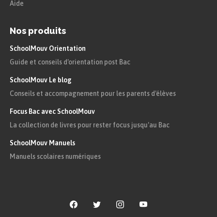
Aide
Pour essayer de faire repartir la
production, les États dévaluent leurs
Nos produits
monnaies sans aucune concertation avec
SchoolMouv Orientation
leurs voisins, entrainant un cycle
Guide et conseils d'orientation post Bac
inflationniste.
SchoolMouv Le blog
Conseils et accompagnement pour les parents d'élèves
Le manque de concertation entre les
Focus Bac avec SchoolMouv
pays pour sortir de la crise entraine
La collection de livres pour rester focus jusqu'au Bac
des politiques complètement
SchoolMouv Manuels
individuelles, s’affaiblissant les unes
Manuels scolaires numériques
par rapport aux autres.
À la conférence d’Ottawa (1932), les
Britanniques décident la « préférence
impériale » : ils privilégient les échanges