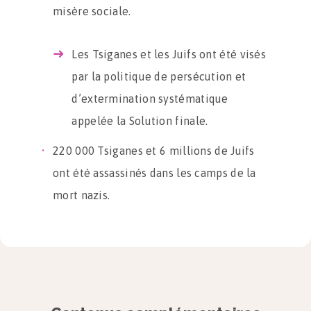
misère sociale.
Les Tsiganes et les Juifs ont été visés
par la politique de persécution et
d’extermination systématique
appelée la Solution finale.
220 000 Tsiganes et 6 millions de Juifs
ont été assassinés dans les camps de la
mort nazis.
C’est un véritable traumatisme pour les
Juifs qui désignent cet épisode par les
termes « Holocauste » ou « Shoah ».
Le monde découvre avec horreur