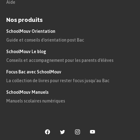
Aide
Toutefois, les Juifs d’Europe ne peuvent
oublier. Certains rêvent de la création
Nos produits
d’un pays sécuritaire, entièrement pour
SchoolMouv Orientation
eux, hors de portée de toute
Guide et conseils d'orientation post Bac
persécution : les colons juifs de
SchoolMouv Le blog
Palestine, terre d’immigration, déclarent
Conseils et accompagnement pour les parents d'élèves
la naissance de l’État d’Israël en 1948
Focus Bac avec SchoolMouv
avec le consentement des Alliés malgré
La collection de livres pour rester focus jusqu'au Bac
l’opposition d’une majorité arabe.
SchoolMouv Manuels
Manuels scolaires numériques