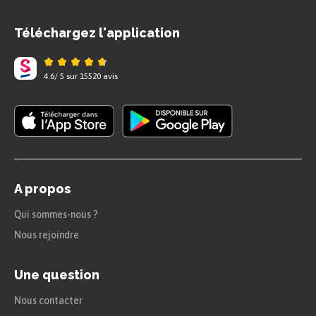
pays de l’Axe subissent un nettoyage
Téléchargez l'application
ethnique à la fin de la guerre.
Accusées de collaboration par certains
4.6
/
5
sur
15520
avis
belligérants, elles sont chassées de
certaines régions d’Europe pour
permettre à d’autres populations de
prendre ces terres. Avec cette pratique,
on veut redéfinir les frontières des États
A propos
de l’après-guerre.
Qui sommes-nous ?
Nous rejoindre
En 1945, l’objectif est de redécouper
l’Europe pour prendre en compte les
Une question
réalités nationales et tourner la page de
Nous contacter
l’occupation nazie.