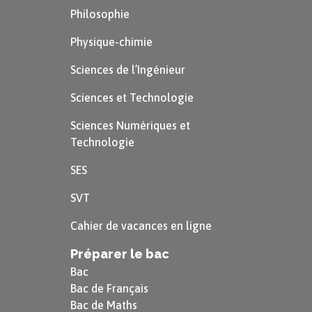
L’Union soviétique impose des plans de
Philosophie
reconstruction aux pays d’Europe
Physique-chimie
centrale et de l’Est.
Sciences de l’Ingénieur
Sciences et Technologie
Politiquement, les partis antinazis
(socialistes, communistes et sociaux-
Sciences Numériques et
Technologie
démocrates) forment des
gouvernements de transition
SES
désireux de bâtir un monde meilleur.
SVT
En France, le Conseil national de la
Cahier de vacances en ligne
Résistance élabore le 15 mars 1944 un
Préparer le bac
programme commun construit sur des
Bac
mesures progressistes.
Bac de Français
Bac de Maths