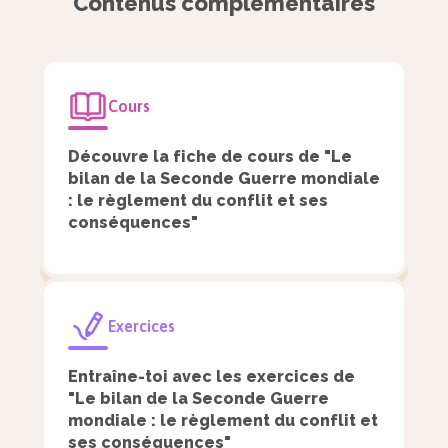
Contenus complémentaires
l’ampleur de la volonté exterminatrice
d’Hitler en libérant les premiers camps
en 1945.
Cours
Dévastés, beaucoup de Juifs d’Europe
orientale et centrale décident de quitter
Découvre la fiche de cours de "Le
bilan de la Seconde Guerre mondiale
en masse leurs pays. D’autres restent,
: le règlement du conflit et ses
déterminés à faire reconnaître la
conséquences"
politique raciale d’Hitler comme un
génocide.
Exercices
À la sortie de la guerre, les Alliés
Entraîne-toi avec les exercices de
décident de juger les crimes des
"Le bilan de la Seconde Guerre
régimes nazis et japonais pour
mondiale : le règlement du conflit et
tourner la page.
ses conséquences"