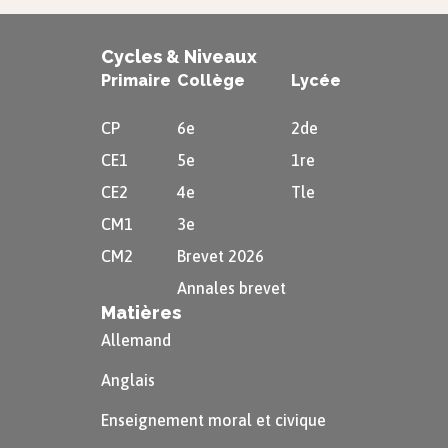
guerre d’extermination.
Cycles & Niveaux
Pourtant, le souvenir du traité de
Primaire
Collège
Lycée
Versailles est dans tous les esprits lors
CP
6e
2de
de ces procès internationaux : pour ne
CE1
5e
1re
pas compromettre le futur, on choisit de
CE2
4e
Tle
condamner les responsables et
CM1
3e
d’épargner les exécutants.
CM2
Brevet 2026
Construire un monde
Annales brevet
nouveau
Matières
Allemand
Anglais
En 1945, les belligérants veulent
Enseignement moral et civique
tourner la page et rebâtir un monde