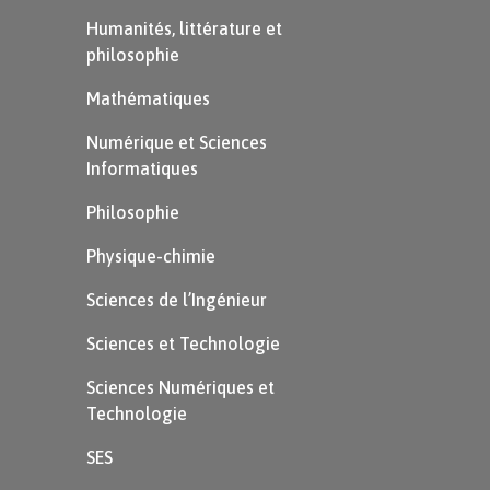
L’eau devient totalement liquide. C’est la fusion.
Humanités, littérature et
philosophie
À retenir
Mathématiques
La
fusion
, c’est le passage de l’état
Numérique et Sciences
solide à l’état liquide. La fusion de l’eau
Informatiques
se fait lorsqu’elle fond.
Philosophie
Physique-chimie
Sciences de l’Ingénieur
Sciences et Technologie
Sciences Numériques et
Technologie
SES