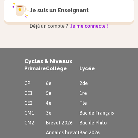
lorsqu’elle gèle.
Je suis un
Enseignant
Déjà un compte ?
Je me connecte !
La fusion
À l’inverse, l’eau peut passer de l’état solide à
Cycles & Niveaux
l’état liquide. On appelle cela, la
fusion
.
Primaire
Collège
Lycée
Comment passer de l’état solide à l’état
CP
6e
2de
liquide ? Comment l’observer ?
CE1
5e
1re
CE2
4e
Tle
Pour observer la fusion, mets de l’eau solide (de
CM1
3e
Bac de Français
la glace), à température ambiante, dans une
CM2
Brevet 2026
Bac de Philo
maison, dans une classe.
Annales brevet
Bac 2026