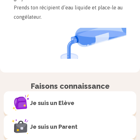
Prends ton récipient d’eau liquide et place-le au
congélateur.
Faisons connaissance
Je suis un
Elève
À retenir
La
solidification
, c’est le passage de
Je suis un
Parent
l’état liquide à l’état solide. La
solidification de l’eau se fait