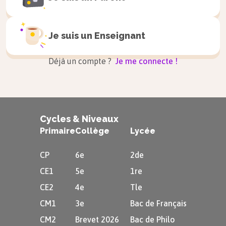
devient alors le premier empereur
chrétien.
Je suis un
Enseignant
Après sa mort, il est vénéré comme
un saint par les chrétiens.
Déjà un compte ?
Je me connecte !
Après Constantin, tous les empereurs
romains sont chrétiens.
Cycles & Niveaux
En 392, l’empereur
Théodose
interdit le
Primaire
Collège
Lycée
polythéisme
, les sacrifices et fait fermer
les temples païens.
CP
6e
2de
CE1
5e
1re
Toutes les populations de l’empire
CE2
4e
Tle
doivent adopter le christianisme, qui
CM1
3e
Bac de Français
devient la religion officielle de
CM2
Brevet 2026
Bac de Philo
l’Empire.