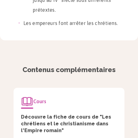
jusqu’au IV
siècle sous différents
prétextes.
Les empereurs font arrêter les chrétiens.
Ceux qui refusent d’abandonner leur
religion sont crucifiés ou jetés aux bêtes
sauvages, après avoir été torturés. Ils
deviennent martyrs.
Contenus complémentaires
Ces violences n’arrêtent pas la
propagation du christianisme car le
courage des martyrs chrétiens suscite de
Cours
nouvelles conversions.
Découvre la fiche de cours de "Les
L’Empire romain devient
chrétiens et le christianisme dans
chrétien
l'Empire romain"