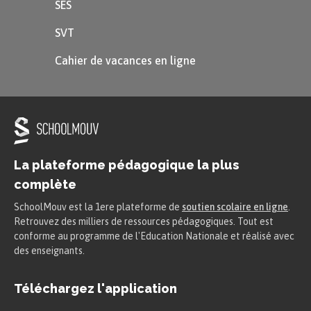
SES
officielle dans l’Empire romain, les lieux
SVT
de culte se multiplient.
Cahier de vacances en ligne
La plateforme pédagogique la plus
complète
SchoolMouv est la 1ere plateforme de
soutien scolaire en ligne
.
Retrouvez des milliers de ressources pédagogiques. Tout est
conforme au programme de l'Education Nationale et réalisé avec
des enseignants.
Téléchargez l'application