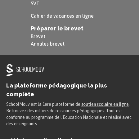
année.
SVT
Cahier de vacances en ligne
En Autriche, l’
espérance de vie
est de 80,4 ans. En
Estonie, elle est de 73,8 ans. On vit donc, en
Préparer le brevet
moyenne, 6 à 7 ans de moins en Estonie qu’en
Brevet
Annales brevet
Autriche. La raison est que la qualité de vie est
sans doute inférieure en Estonie, ce qui démontre
que, même si les deux pays font partie de l’UE, les
habitants de ces deux pays n’ont pas accès aux
mêmes soins ou aux mêmes droits sociaux.
La plateforme pédagogique la plus
complète
Le
taux de chômage
dans les pays
SchoolMouv est la 1ere plateforme de
soutien scolaire en ligne
.
européens est également très
Retrouvez des milliers de ressources pédagogiques. Tout est
conforme au programme de l'Education Nationale et réalisé avec
variable, ce qui démontre que tous
des enseignants.
les pays européens ne possèdent pas
les mêmes capacités économiques, ni