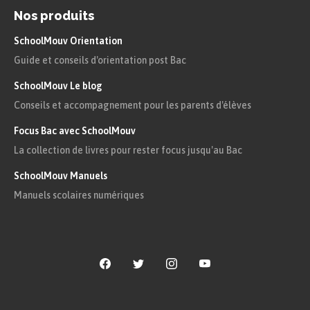
montagnardes et la grande partie de l’Europe du
Nos produits
centre et de l’est est continentale.
SchoolMouv Orientation
Guide et conseils d'orientation post Bac
Cette variété de domaines
SchoolMouv Le blog
bioclimatiques explique en partie la
Conseils et accompagnement pour les parents d'élèves
diversité des productions agricoles
Focus Bac avec SchoolMouv
européennes.
La collection de livres pour rester focus jusqu'au Bac
Comment réduire les
SchoolMouv Manuels
inégalités ?
Manuels scolaires numériques
Des fonds européens
L’Europe est tout à fait consciente des inégalités
territoriales et des différences de richesses entre