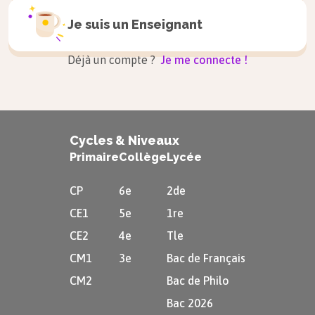
Je suis un
Enseignant
Déjà un compte ?
Je me connecte !
Cycles & Niveaux
Primaire
Collège
Lycée
De manière plus précise, la
CP
6e
2de
mégalopole européenne se définit
CE1
5e
1re
comme le secteur le plus riche de
CE2
4e
Tle
l’Union européenne : il s’agit donc du
CM1
3e
Bac de Français
centre économique de l’Europe.
CM2
Bac de Philo
La mégalopole est, de plus, dominée par deux
Bac 2026