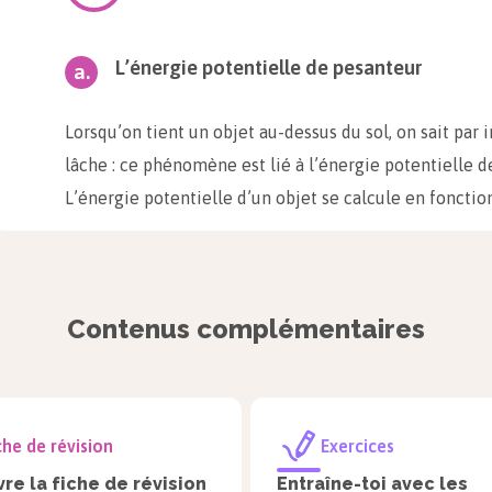
L’énergie potentielle de pesanteur
Lorsqu’on tient un objet au-dessus du sol, on sait par i
lâche : ce phénomène est lié à l’énergie potentielle d
L’énergie potentielle d’un objet se calcule en fonction
interactions auxquelles il est soumis, c’est-à-dire la 
terrestre.
Définition
Contenus complémentaires
Énergie potentielle de pesanteur :
L’énergie potentielle de pesanteur d’un objet s
che de révision
Exercices
induite par sa masse et par le champ de pesante
re la fiche de révision
Entraîne-toi avec les