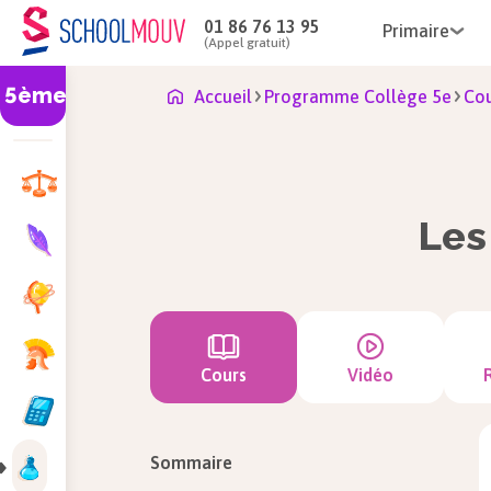
01 86 76 13 95
Primaire
(Appel gratuit)
5ème
Accueil
Programme Collège 5e
Cou
Les
Cours
Vidéo
Sommaire