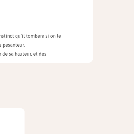
nstinct qu’il tombera si on le
e pesanteur.
 de sa hauteur, et des
plupart du temps, la
gravitation
itué en hauteur est l’énergie
ur d’un corps céleste.