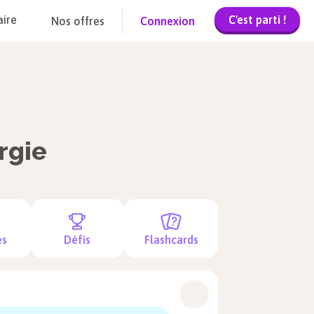
C'est parti !
aire
Nos offres
Connexion
rgie
es
Défis
Flashcards