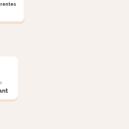
érentes
n
ant
e du chêne est fonction de sa