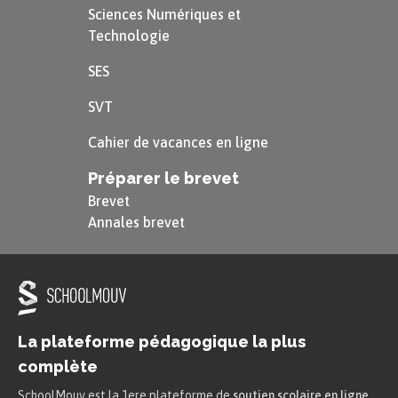
Sciences Numériques et
Technologie
SES
SVT
Cahier de vacances en ligne
Préparer le brevet
Brevet
Annales brevet
La plateforme pédagogique la plus
complète
SchoolMouv est la 1ere plateforme de
soutien scolaire en ligne
.