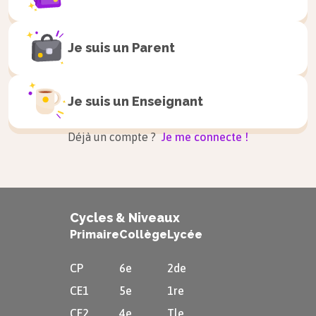
Je suis un
Parent
Je suis un
Enseignant
Déjà un compte ?
Je me connecte !
Cycles & Niveaux
Primaire
Collège
Lycée
CP
6e
2de
CE1
5e
1re
CE2
4e
Tle