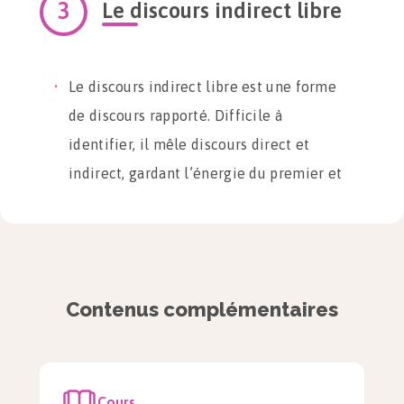
Le discours indirect libre
Le discours indirect libre est une forme
de discours rapporté. Difficile à
identifier, il mêle discours direct et
indirect, gardant l’énergie du premier et
la fluidité du second.
C’est la forme de discours la plus utilisée
en littérature. Elle est détectable par sa
ponctuation forte, et l’utilisation de
Contenus complémentaires
l’imparfait. Le narrateur n’est plus
neutre.
Cours