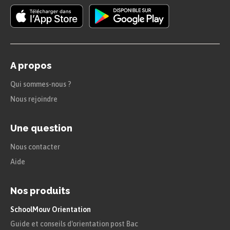
Une saynète est une courte pièce de
théâtre comique avec peu de
personnages. Une partie de l’histoire
est racontée mais il y a surtout des
dialogues. Les dialogues sont les
A propos
paroles échangées par les personnages.
Qui sommes-nous ?
Nous rejoindre
Quand on fait parler des personnages, il
faut revenir à la ligne et mettre un tiret
Une question
pour indiquer un changement de
Nous contacter
personnage qui parle, ou bien utiliser
Aide
des verbes de parole qui indiquent qui
est en train de parler.
Nos produits
SchoolMouv Orientation
Guide et conseils d'orientation post Bac