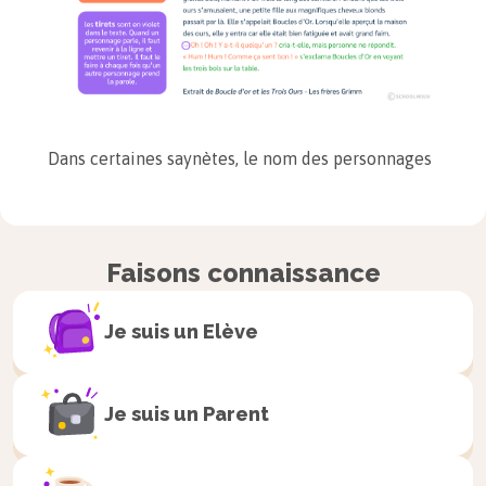
Dans certaines saynètes, le nom des personnages
qui prennent la parole sont ajoutés devant les
paroles prononcées. Quand on joue la saynète à
plusieurs, on ne prononce pas le nom des
Faisons connaissance
personnages, comme dans cet exemple.
Je suis un
Elève
Scène 2
Je suis un
Parent
Biquette et Croch’patte.