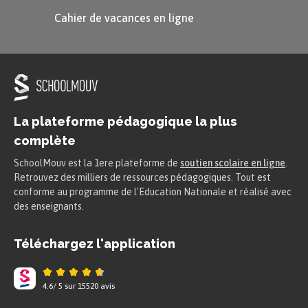
Cahier de vacances en ligne
manière dont le personnage parle
. Quand un
personnage pose une question, on peut trouver
les verbes suivants : demander, questionner,
interroger…
La plateforme pédagogique la plus
complète
SchoolMouv est la 1ere plateforme de
soutien scolaire en ligne
.
Retrouvez des milliers de ressources pédagogiques. Tout est
conforme au programme de l'Education Nationale et réalisé avec
des enseignants.
Téléchargez l'application
À retenir
4.6
/
5
sur
15520
avis