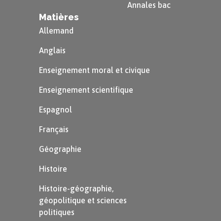
Annales bac
Matières
Allemand
Anglais
Enseignement moral et civique
Aujourd’hui, la statue de la Liberté est devenue le
Enseignement scientifique
symbole des États-Unis.
Il en existe plusieurs copies dans le monde.
Espagnol
Français
Géographie
Histoire
Histoire-géographie,
géopolitique et sciences
politiques