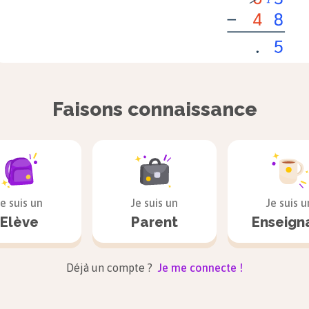
Faisons connaissance
On continue le calcul avec les
dizaines
.
5 dizaines
−
4 dizaines
=
1 
On écrit
1
sous la barre du résultat dans la colonne d
Je suis un
Je suis un
Je suis u
Elève
Parent
Enseign
Déjà un compte ?
Je me connecte !