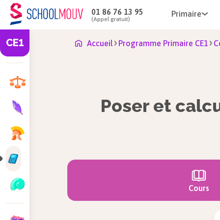
01 86 76 13 95
Primaire
(Appel gratuit)
CE1
Accueil
Programme Primaire CE1
C
Poser et calc
Cours