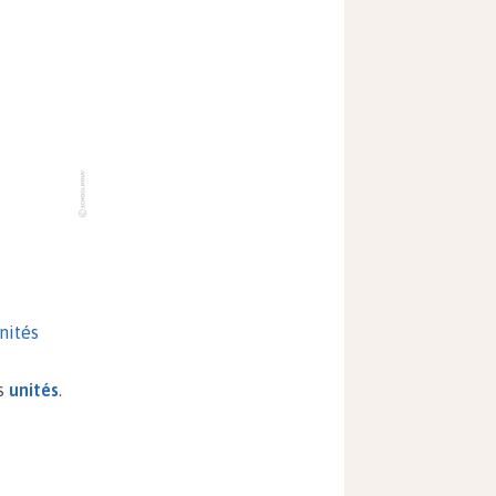
nités
es
unités
.