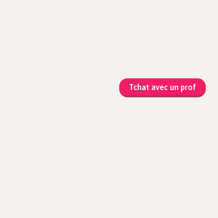
Tchat avec un prof
matiques
que et Sciences
atiques