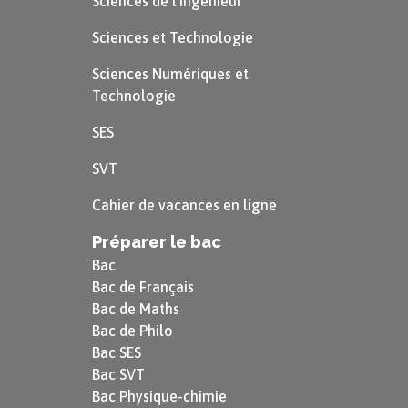
Sciences de l’Ingénieur
Sciences et Technologie
Cette relation n’est valable que pour des
Sciences Numériques et
solutions diluées $(C<10^{-2}\
Technologie
\text{mol}\cdot\text{L}^{-1})$.
SES
Pour une solution électrolytique
SVT
diluée qui contient un seul soluté, la
conductivité est proportionnelle à la
Cahier de vacances en ligne
concentration en soluté apporté.
Préparer le bac
Bac
Méthode du dosage par étalonnage
Bac de Français
Bac de Maths
Mesurer la conductivité des
Bac de Philo
Bac SES
solutions étalons contenant
Bac SVT
l’espèce chimique $X$ à différentes
Bac Physique-chimie