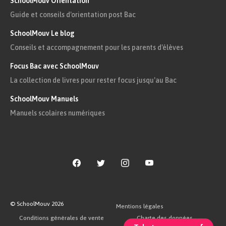
SchoolMouv Orientation
La courbe de titrage obtenue est formée
Guide et conseils d'orientation post Bac
de deux droites de pentes distinctes se
SchoolMouv Le blog
coupant en un point correspondant au
Conseils et accompagnement pour les parents d'élèves
point d’équivalence.
Focus Bac avec SchoolMouv
La collection de livres pour rester focus jusqu'au Bac
Si la conductivité du milieu diminue,
SchoolMouv Manuels
alors nous obtenons une droite de pente
Manuels scolaires numériques
négative.
Si la conductivité du milieu augmente,
alors nous obtenons une droite de pente
positive.
À l’équivalence, tous les ions titrés initialem
© SchoolMouv
2026
Mentions légales
avec les ions titrant, les réactifs ont été intro
Conditions générales de vente
Charte des données
proportions stœchiométriques.