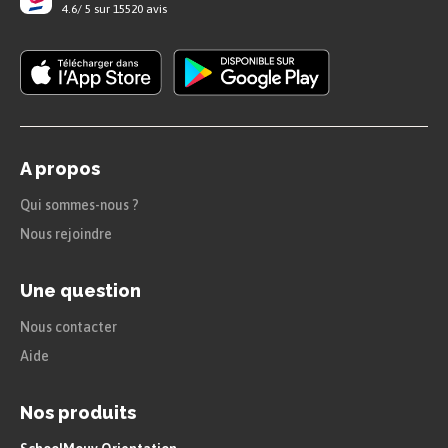
4.6
/
5
sur
15520
avis
Le titrage conductimétrique consiste
à suivre l’évolution de la conductance
(ou de la conductivité) du milieu
réactionnel en fonction du volume de
solution titrante versé.
A propos
Il est utilisable pour déterminer la
Qui sommes-nous ?
concentration d’une espèce chimique
Nous rejoindre
ionique en solution.
Une question
Pour chaque nouveau volume versé
Nous contacter
du réactif titrant, la conductance (ou
Aide
la conductivité) du milieu réactionnel
est mesurée : on obtient
Nos produits
graphiquement la courbe de titrage.