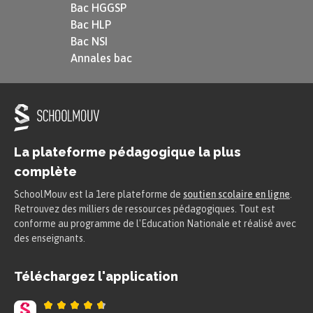
concentrations connues.
Bac HGGSP
Bac HLP
Tracer la courbe
Bac NSI
Annales bac
$\sigma=f\left(C\right)$ : on
obtient une droite d’étalonnage.
Mesurer la conductivité de la
solution de concentration inconnue
La plateforme pédagogique la plus
contenant l’espèce chimique $X$.
complète
Déterminer la concentration de la
SchoolMouv est la 1ere plateforme de
soutien scolaire en ligne
.
solution étudiée en utlisant la
Retrouvez des milliers de ressources pédagogiques. Tout est
conforme au programme de l'Education Nationale et réalisé avec
droite d’étalonnage.
des enseignants.
Titrage conductimétrique
Téléchargez l'application