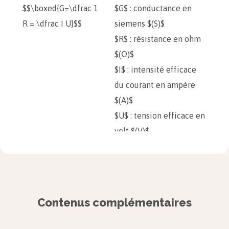
$$\boxed{G=\dfrac 1
$G$ : conductance en
R = \dfrac I U}$$
siemens $(S)$
$R$ : résistance en ohm
$(Ω)$
$I$ : intensité efficace
du courant en ampère
$(A)$
$U$ : tension efficace en
volt $(V)$
Plus $G$ est élevée, plus la portion de
solution située entre les électrodes
Contenus complémentaires
conduit le courant électrique.
La conductivité d’une solution