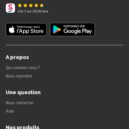
décompose le calcul :
4.6
/
5
sur
15520
avis
J’enlève d’abord pour
atteindre un nombre rond.
Puis j’enlève le reste.
A propos
Qui sommes-nous ?
Nous rejoindre
Une question
Nous contacter
Aide
Nos produits