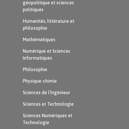
géopolitique et sciences
politiques
J’enlève 2 pour tomber sur un
Humanités, littérature et
chiffre rond : $462 – 2 = 460$
philosophie
Mathématiques
Numérique et Sciences
Informatiques
Philosophie
Physique-chimie
$2^{ème}$ étape : on enlève
maintenant ce qui manque
Sciences de l’Ingénieur
Sciences et Technologie
Dans notre exemple, on doit
soustraire 5 et on a déjà
Sciences Numériques et
Technologie
soustrait 2. Il faut donc