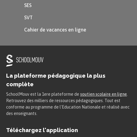
soustraire encore 3 car $5 = 2 +
SES
3$. Je fais donc maintenant
SVT
$460 – 3$.
Cahier de vacances en ligne
La plateforme pédagogique la plus
complète
Le résultat est donc : $462 – 5 = 457$
SchoolMouv est la 1ere plateforme de
soutien scolaire en ligne
.
Retrouvez des milliers de ressources pédagogiques. Tout est
À retenir
conforme au programme de l'Education Nationale et réalisé avec
des enseignants.
Quand on ne peut pas faire la
Téléchargez l'application
soustraction directement, on