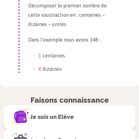
Décomposer le premier nombre de
cette soustraction en : centaines –
dizaines – unités.
Dans l’exemple nous avons 348 :
3
centaines
4
dizaines
8
unités
Si le chiffre des unités est pareil ou
Faisons connaissance
plus grand que le deuxième nombre le
calcul est très facile :
on fait la
Je suis un
Elève
soustraction des deux « unités ».