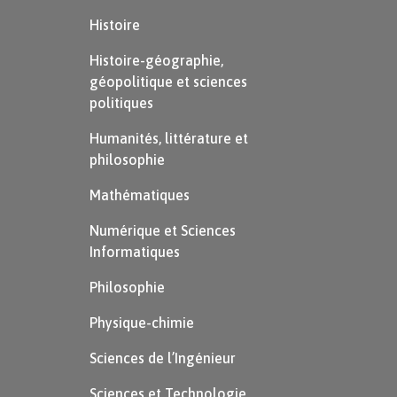
mail, adresse, passe, telephone
) avec
Histoire
idAdherent : clé primaire
Histoire-géographie,
géopolitique et sciences
Recette(
idRecette, nomRecette, niveau, duree,
politiques
categorie, etapes
) avec
Humanités, littérature et
idRecette : clé primaire
philosophie
idAdherent : clé étrangère en référence à
Mathématiques
idAdherent de Adherent
Numérique et Sciences
Informatiques
Ingredient(
idIngredient, nomIngredient
) avec
Philosophie
idIngredient : clé primaire
Physique-chimie
Utilise(
idRecette, idIngredient, quantite, unite,
Sciences de l’Ingénieur
type
) avec
Sciences et Technologie