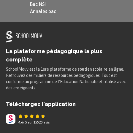
Bac NSI
une seule valeur de $nomIngredient$.
Annales bac
La DF n'est donc
pas élémentaire
.
$(idIngredient, idRecette) \rightarrow
quantite$ : à une valeur du couple
La plateforme pédagogique la plus
$(idIngredient, idRecette)$ correspond
complète
une unique valeur de quantité. En
SchoolMouv est la 1ere plateforme de
soutien scolaire en ligne
.
revanche, à une valeur de $idIngredient$
Retrouvez des milliers de ressources pédagogiques. Tout est
ne correspond pas une et une seule
conforme au programme de l'Education Nationale et réalisé avec
des enseignants.
valeur de $quantite$ car la valeur de
$quantite$ dépend de la recette dans
Téléchargez l'application
laquelle l'ingrédient identifié par
$idIngredient$ intervient. De la même
4.6
/
5
sur
15520
avis
manière, à une valeur de $idRecette$ ne