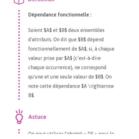
Dépendance fonctionnelle :
Soient $A$ et $B$ deux ensembles
d'attributs. On dit que $B$ dépend
fonctionnellement de $A$, si, à chaque
valeur prise par $A$ (c’est-à-dire
chaque occurrence), ne correspond
qu'une et une seule valeur de $B$. On
note cette dépendance $A \rightarrow
B$.
Astuce
On peut utiliser l'abrégé « DF » pour le