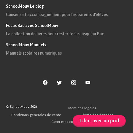
La dépendance $A \rightarrow B$ est
SchoolMouv Le blog
directe s'il n'existe pas un attribut $C$
Conseils et accompagnement pour les parents d'élèves
tel que $A \rightarrow C$ et $C
Focus Bac avec SchoolMouv
\rightarrow B$.
La collection de livres pour rester focus jusqu'au Bac
SchoolMouv Manuels
En restant dans le contexte du club de cuisine :
Manuels scolaires numériques
$idRecette \rightarrow nomAdherent$ : à
une valeur de l'attribut $idRecette$ ne
correspond qu'une et une seule valeur de
$nomAdherent$. En revanche, cette
correspondance s'établit grâce aux DF
© SchoolMouv
2026
Mentions légales
$idRecette \rightarrow idAdherent$ puis
Conditions générales de vente
Charte des données
$idAdherent \rightarrow nomAdherent$.
Tchat avec un prof
Gérer mes cookies
Ainsi, la DF $idRecette \rightarrow