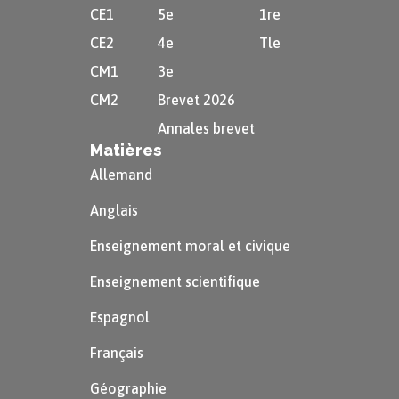
élémentaire s'il n'existe pas un attribut
CE1
5e
1re
$C$ contenu dans $A$ tel que $C
CE2
4e
Tle
\rightarrow B$.
CM1
3e
CM2
Brevet 2026
Annales brevet
Matières
Allemand
Anglais
Enseignement moral et civique
Enseignement scientifique
Schéma relationnel de la base de données du
Espagnol
club de cuisine :
Français
Adherent(
idAdherent, nomAdherent, prenom,
Géographie