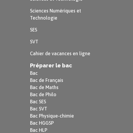
idRecette, idIngredient : clé primaire
Sciences Numériques et
idRecette : clé étrangère en référence à
Technologie
idRecette dans recette
SES
idIngredient : clé étrangère en référence
SVT
à idIngredient dans ingredient
Cahier de vacances en ligne
Dans ce contexte de base de données, on a :
Préparer le bac
Bac
$(idIngredient, idRecette) \rightarrow
Bac de Français
nomIngredient$ : à une valeur du couple
Bac de Maths
$(idIngredient, idRecette)$ correspond
Bac de Philo
Bac SES
une et une seule valeur de
Bac SVT
$nomIngredient$. Cependant, dans
Bac Physique-chimie
l'ensemble de ces deux attributs, à
Bac HGGSP
Bac HLP
$idIngredient$ correspond également