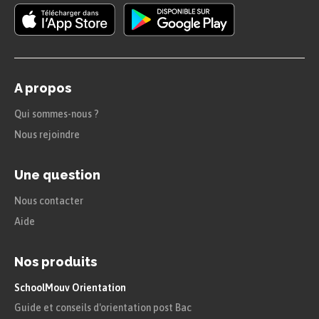
correspond pas une et une seule valeur
de $quantite$ car la valeur de $quantite$
dépend de l'ingrédient qui intervient
dans la recette identifiée par
A propos
$idRecette$.
Qui sommes-nous ?
La DF est donc ici
élémentaire
.
Nous rejoindre
Dépendance fonctionnelle directe
Une question
Nous contacter
Définition
Aide
DF directe :
Nos produits
Soient $A$ et $B$ deux ensembles
SchoolMouv Orientation
d'attributs tels que $A \rightarrow B$.
Guide et conseils d'orientation post Bac