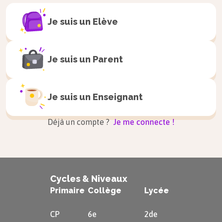
Il est possible de caractériser une DP.
Je suis un
Elève
On observera si une dépendance
Je suis un
Parent
fonctionnelle est
élémentaire
et si
elle est
directe
.
Je suis un
Enseignant
Dépendance fonctionnelle
élémentaire
Déjà un compte ?
Je me connecte !
Définition
DF élémentaire :
Cycles & Niveaux
Soient $A$ et $B$ deux ensembles
Primaire
Collège
Lycée
d'attributs tels que $A \rightarrow B$.
CP
6e
2de
La dépendance $A \rightarrow B$ est