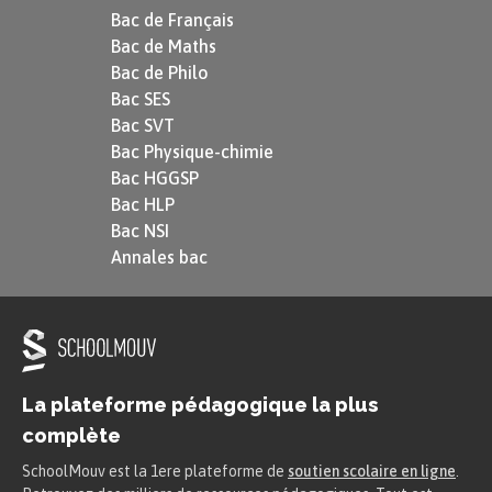
Bac de Français
Bac de Maths
Bac de Philo
Bac SES
Bac SVT
Bac Physique-chimie
Bac HGGSP
Bac HLP
Bac NSI
Annales bac
La plateforme pédagogique la plus
complète
SchoolMouv est la 1ere plateforme de
soutien scolaire en ligne
.