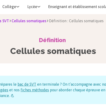
Collège
Lycée
Enseignant et établissement scol
s SVT
Cellules somatiques
Définition : Cellules somatiques
Définition
Cellules somatiques
répares le
bac de SVT
en terminale ? On t’accompagne avec n
igées
et nos
fiches méthodes
pour aborder chaque épreuve en
iance. 💪