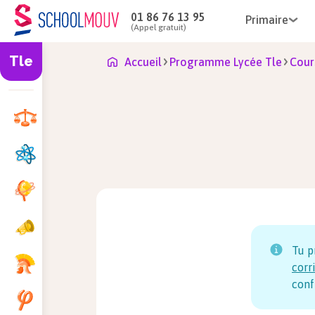
01 86 76 13 95
Primaire
(Appel gratuit)
Tle
Accueil
Programme Lycée Tle
Cour
Tu p
corr
conf