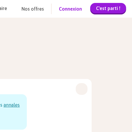
C'est parti !
aire
Nos offres
Connexion
os
annales