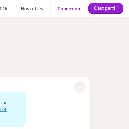
C'est parti !
aire
Nos offres
Connexion
c nos
e et