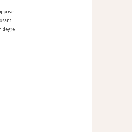
 oppose
posant
un degré