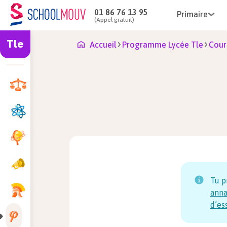
01 86 76 13 95
Primaire
(Appel gratuit)
Tle
Accueil
Programme Lycée Tle
Cour
Tu p
anna
d’es