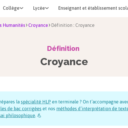
Collège
Lycée
Enseignant et établissement scol
s Humanités
Croyance
Définition : Croyance
Définition
Croyance
répares la
spécialité HLP
en terminale ? On t’accompagne ave
les de bac corrigées
et nos
méthodes d’interprétation de text
sai philosophique
. 💪