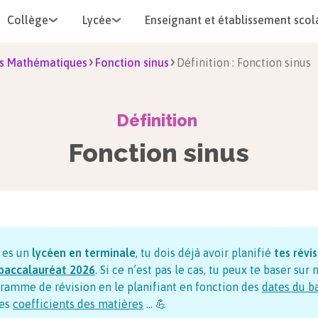
Collège
Lycée
Enseignant et établissement scol
s Mathématiques
Fonction sinus
Définition : Fonction sinus
Définition
Fonction sinus
u es un
lycéen en terminale
, tu dois déjà avoir planifié
tes révi
baccalauréat
2026
. Si ce n’est pas le cas, tu peux te baser sur 
ramme de révision en le planifiant en fonction des
dates du b
es
coefficients des matières
… 💪