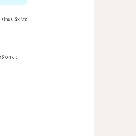
 sinus. $x \to
$ on a :