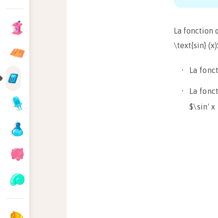
La fonction q
\text{sin} (x
La fonc
La fonct
$\sin' x