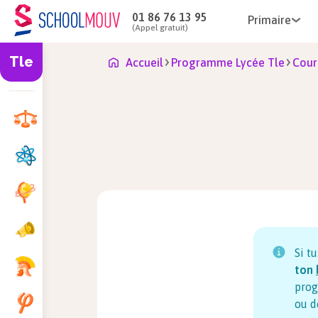
01 86 76 13 95
Primaire
(Appel gratuit)
Tle
Accueil
Programme Lycée Tle
Cour
Si t
ton
prog
ou d