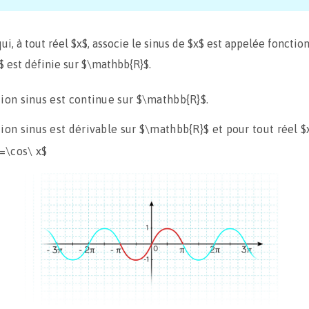
ui, à tout réel $x$, associe le sinus de $x$ est appelée fonction
)$ est définie sur $\mathbb{R}$.
tion sinus est continue sur $\mathbb{R}$.
ion sinus est dérivable sur $\mathbb{R}$ et pour tout réel $x
 =\cos\ x$