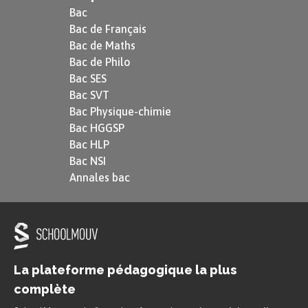
Bac
Bac de Français
Bac de Maths
Bac de Philo
Bac SES
Bac SVT
Bac Physique-chimie
Bac HGGSP
Bac HLP
Bac NSI
Annales bac
La plateforme pédagogique la plus
complète