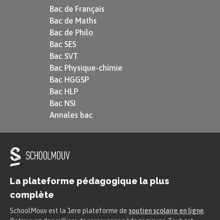
Bac de Français
Bac de Maths
Bac de Philo
Bac SES
Bac SVT
Bac Physique-chimie
Bac HGGSP
Bac HLP
Bac NSI
Annales bac
La plateforme pédagogique la plus
complète
SchoolMouv est la 1ere plateforme de
soutien scolaire en ligne
.