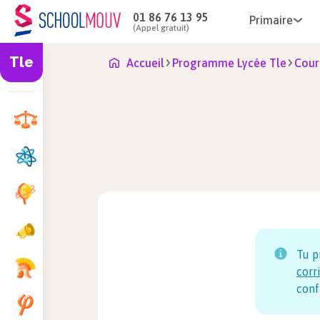
01 86 76 13 95
Primaire
(Appel gratuit)
Tle
Accueil
Programme Lycée Tle
Cour
Tu p
corr
conf