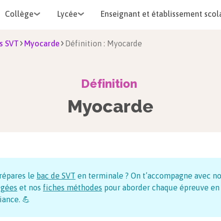
Collège
Lycée
Enseignant et établissement scol
s SVT
Myocarde
Définition : Myocarde
Définition
Myocarde
répares le
bac de SVT
en terminale ? On t’accompagne avec n
igées
et nos
fiches méthodes
pour aborder chaque épreuve en
iance. 💪