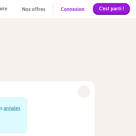
C'est parti !
aire
Nos offres
Connexion
os
annales