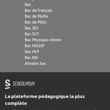
Bac
Bac de Français
Bac de Maths
Bac de Philo
Bac SES
Bac SVT
Bac Physique-chimie
Bac HGGSP
Bac HLP
Bac NSI
Annales bac
La plateforme pédagogique la plus
complète