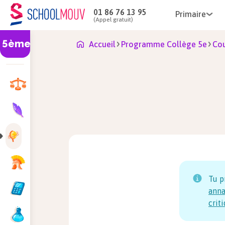
01 86 76 13 95
Primaire
(Appel gratuit)
5ème
Accueil
Programme Collège 5e
Cou
Tu p
anna
crit