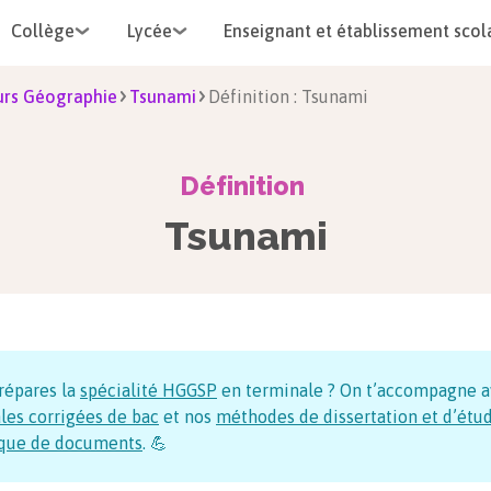
Collège
Lycée
Enseignant et établissement scol
rs Géographie
Tsunami
Définition : Tsunami
Définition
Tsunami
répares la
spécialité HGGSP
en terminale ? On t’accompagne a
les corrigées de bac
et nos
méthodes de dissertation et d’étu
ique de documents
. 💪