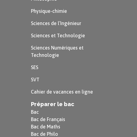
Physique-chimie
Attention
Sciences de l’Ingénieur
Les verbes
haben
(avoir),
sein
(être)
Sciences et Technologie
et
werden
(devenir) sont irréguliers
Sciences Numériques et
à l’impératif. Il faut donc les
Technologie
apprendre par cœur.
SES
SVT
Haben
Sein
Werden
Cahier de vacances en ligne
hab
sei
werde
haben
seien wir
werden wir
Préparer le bac
wir
seid
werdet
Bac
Bac de Français
habt
seien Sie
werden Sie
Bac de Maths
haben
Bac de Philo