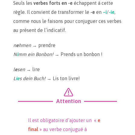
Seuls les
verbes forts en -e
échappent à cette
règle. Il convient de transformer le
-e
en
–i
/
-ie
,
comme nous le faisons pour conjuguer ces verbes
au présent de l’indicatif.
n
e
hmen
→ prendre
N
i
mm ein Bonbon!
→ Prends un bonbon !
l
e
sen
→ lire
L
ie
s dein Buch!
→ Lis ton livre!
Attention
Il est obligatoire d’ajouter un «
e
final
» au verbe conjugué à