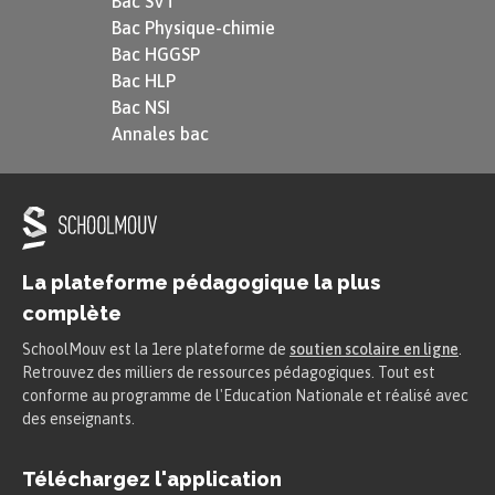
Bac SVT
notamment à la conjonction de coordination
Bac Physique-chimie
« et » une seconde conséquence : la perte de son
Bac HGGSP
Bac HLP
emploi.
Bac NSI
Annales bac
La ponctuation
Si le point est plus neutre et peut être interprété
de différentes manières selon le contexte, les
deux points ont eux une fonction logique plus
La plateforme pédagogique la plus
marquée.
complète
SchoolMouv est la 1ere plateforme de
soutien scolaire en ligne
.
Ils marquent un
rapport de cause à effet.
Retrouvez des milliers de ressources pédagogiques. Tout est
conforme au programme de l'Education Nationale et réalisé avec
Il a dû rentrer chez lui précipitamment
:
il
des enseignants.
ne se sentait pas bien.
Téléchargez l'application