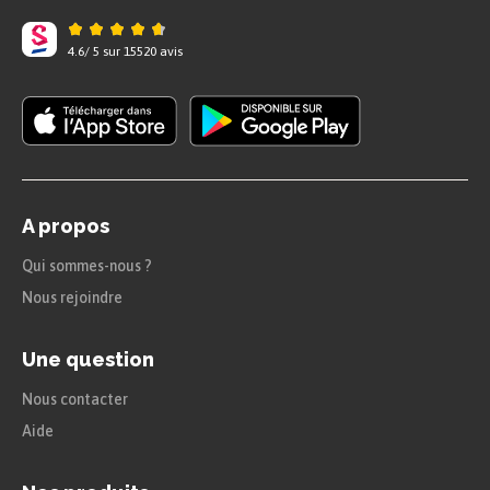
Ici, les deux points annoncent
l’explication du fait énoncé, sa cause.
4.6
/
5
sur
15520
avis
Ils marquent une
conséquence.
Il a raté son année
:
il devra repasser son
examen.
A propos
Ici, la seconde proposition indique la
conséquence de la première.
Qui sommes-nous ?
Nous rejoindre
À retenir
Une question
Pour rendre un texte clair dans sa
progression sans trop l’alourdir par une
Nous contacter
quantité excessive de connecteurs ou
Aide
conjonctions, il est nécessaire de savoir