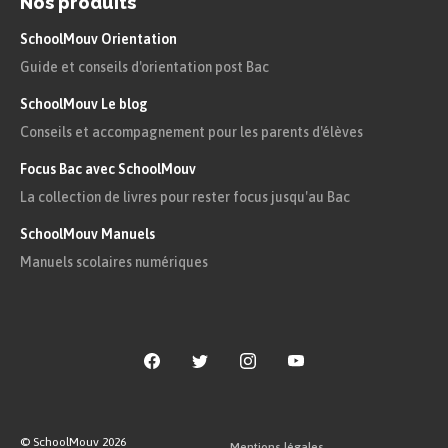
Nos produits
utiliser les différentes manières de
rendre les liens logiques en alliant
SchoolMouv Orientation
l’explicite et l’implicite et en jouant
Guide et conseils d'orientation post Bac
sur toutes les ressources du
SchoolMouv Le blog
vocabulaire et de la ponctuation.
Conseils et accompagnement pour les parents d'élèves
Focus Bac avec SchoolMouv
La collection de livres pour rester focus jusqu'au Bac
SchoolMouv Manuels
Manuels scolaires numériques
© SchoolMouv
2026
Mentions légales