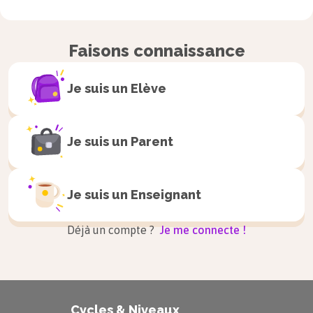
Faisons connaissance
Je suis un
Elève
Je suis un
Parent
Les relations logiques
implicites
Je suis un
Enseignant
Déjà un compte ?
Je me connecte !
Il peut exister une logique implicite entre deux
idées, deux propositions ou deux paragraphes
d’un texte, sans qu’aucun mot de liaison soit
forcément exprimé. Dans ce cas, même si les
phrases sont juxtaposées, le contexte et
l’organisation des idées permettent de
comprendre ce lien.
Cycles & Niveaux