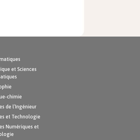
matiques
que et Sciences
atiques
ophie
ue-chimie
es de l’Ingénieur
es et Technologie
es Numériques et
ologie