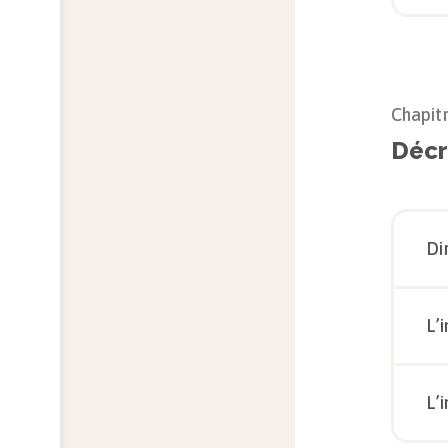
Chapit
Décri
Di
L’
L’