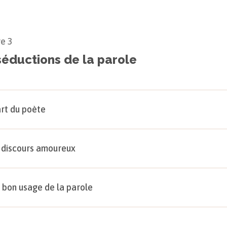
re
3
séductions de la parole
art du poète
 discours amoureux
 bon usage de la parole