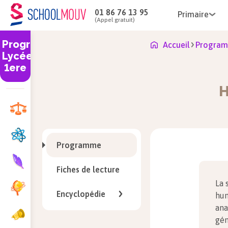
01 86 76 13 95
Primaire
(Appel gratuit)
Programme
Accueil
Program
Lycée
1ere
H
Programme
Fiches de lecture
La 
Encyclopédie
hum
ana
gén