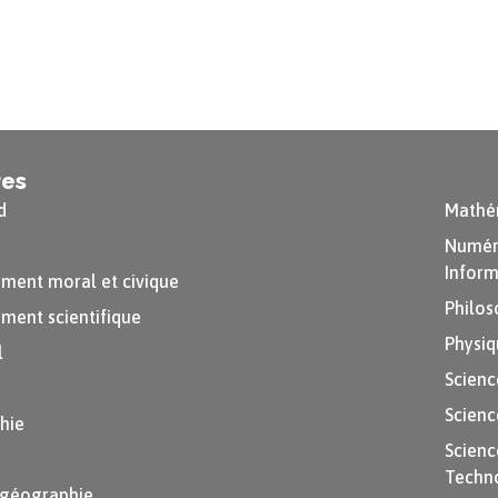
res
d
Mathé
Numéri
Inform
ment moral et civique
Philos
ment scientifique
Physiq
l
Scienc
Scienc
hie
Scienc
Techn
-géographie,