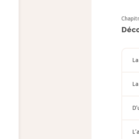
Chapit
Déco
La
La
D’
L’