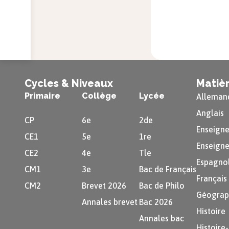
Cycles & Niveaux
Matiè
Primaire
Collège
Lycée
Alleman
Anglais
CP
6e
2de
Enseigne
CE1
5e
1re
Enseigne
CE2
4e
Tle
Espagno
CM1
3e
Bac de Français
Français
CM2
Brevet 2026
Bac de Philo
Géograp
Annales brevet
Bac 2026
Histoire
Annales bac
Histoire