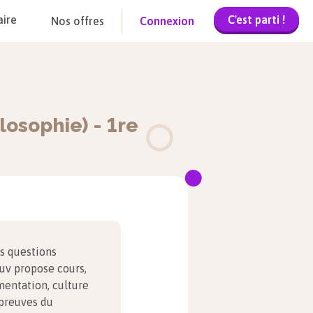
C'est parti !
aire
Nos offres
Connexion
ilosophie)
-
1re
es questions
ouv propose cours,
mentation, culture
épreuves du