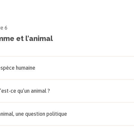
re
6
mme et l'animal
espèce humaine
’est-ce qu’un animal ?
animal, une question politique