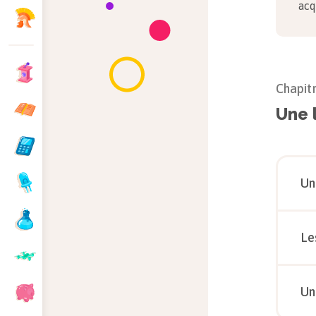
acq
Chapit
Une 
Un
Le
Un