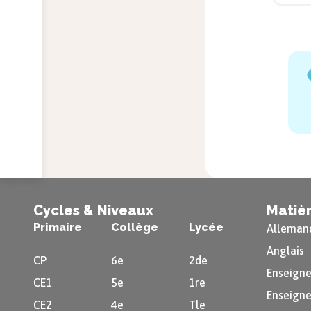
Cycles & Niveaux
Matiè
Primaire
Collège
Lycée
Alleman
Anglais
CP
6e
2de
Enseigne
CE1
5e
1re
Enseigne
CE2
4e
Tle