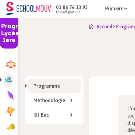
01 86 76 13 95
Primaire
(Appel gratuit)
Programme
Accueil
Program
Lycée
1ere
Programme
Méthodologie
L’e
Kit Bac
tec
dis
dév