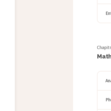
En
Chapit
Math
An
Ph