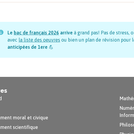
Le
bac de français
2026
arrive
à grand pas! Pas de stress, o
avec
la liste des oeuvres
ou bien un plan de révision pour l
anticipées de 1ere
💪
res
d
Mathé
Numéri
Inform
ment moral et civique
Philos
ment scientifique