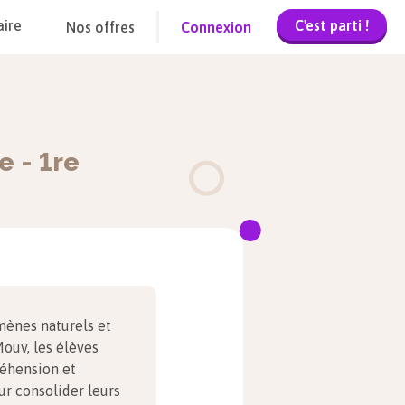
C'est parti !
aire
Nos offres
Connexion
ue
-
1re
mènes naturels et
ouv, les élèves
réhension et
r consolider leurs