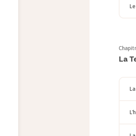
Le
Chapit
La Te
La
L'
La