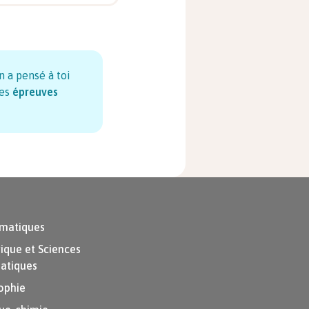
n a pensé à toi
es
épreuves
matiques
que et Sciences
atiques
ophie