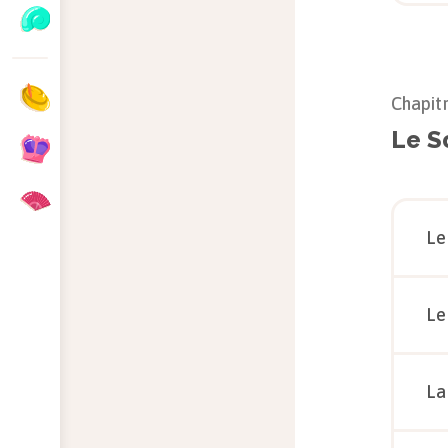
Chapit
Le S
Le
Le
La