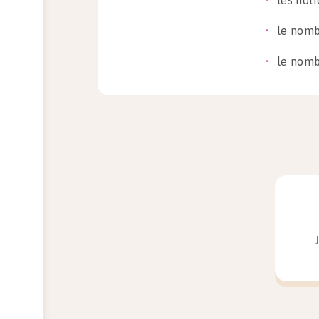
les not
le nomb
le nomb
Vous
Astu
Cet o
l’exer
Certai
sont l
confia