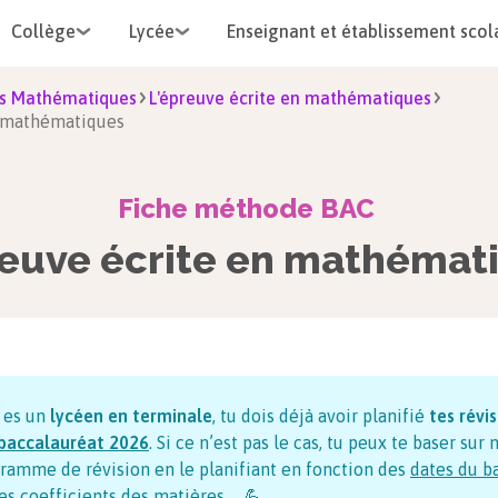
Collège
Lycée
Enseignant et établissement scol
s Mathématiques
L'épreuve écrite en mathématiques
n mathématiques
Fiche méthode BAC
reuve écrite en mathémat
u es un
lycéen en terminale
, tu dois déjà avoir planifié
tes révi
baccalauréat
2026
. Si ce n’est pas le cas, tu peux te baser sur 
ramme de révision en le planifiant en fonction des
dates du b
es
coefficients des matières
… 💪