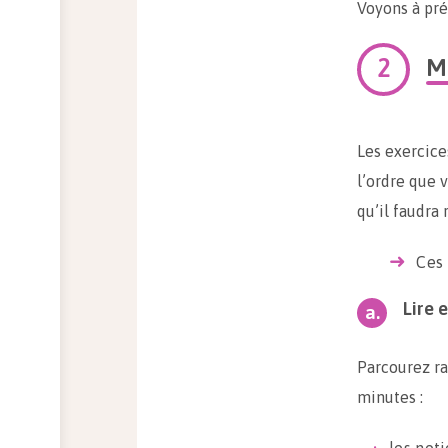
Voyons à pr
M
Les exercice
l’ordre que 
qu’il faudra
Ces 
Lire e
Parcourez ra
minutes :