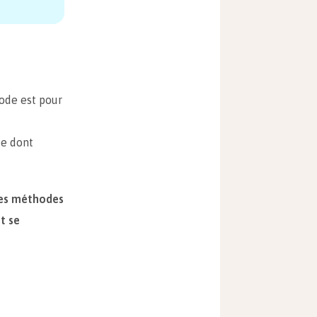
ode est pour
te dont
les méthodes
t se