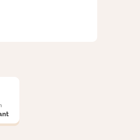
 par
ons lui
mettre en
n
ant