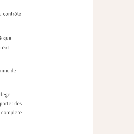
du contrôle
té que
réat.
ramme de
llège
pporter des
e complète.