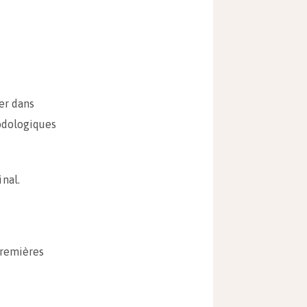
er dans
hodologiques
nal.
premières