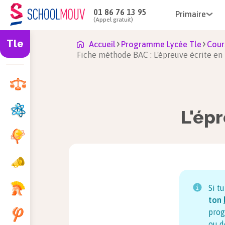
01 86 76 13 95
Primaire
(Appel gratuit)
Tle
Accueil
Programme Lycée Tle
Cour
Fiche méthode BAC : L'épreuve écrite e
L'ép
Si t
ton
prog
ou d