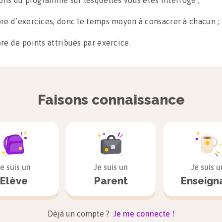
ions du programme sur lesquelles vous êtes interrogé ;
re d’exercices, donc le temps moyen à consacrer à chacun ;
re de points attribués par exercice.
 pouvez alors choisir dans quel ordre faire les exercices.
ce
Faisons connaissance
rdre est à choisir vraiment selon votre préférence : commencer
cice qui rapporte le plus de points, les traiter dans l’ordre…
ns préféreront néanmoins débuter par l’exercice dont les noti
es plus familières et où ils se sentent plus à l’aise, afin de se 
Je suis un
Je suis un
Je suis u
nce pour la suite.
Elève
Parent
Enseign
Attention
Déjà un compte ?
Je me connecte !