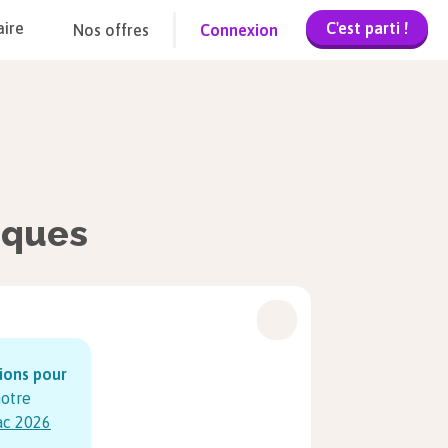
C'est parti !
aire
Nos offres
Connexion
iques
sions pour
notre
ac
2026