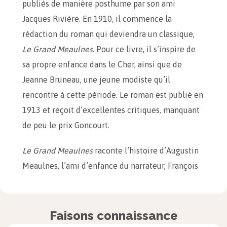
publiés de manière posthume par son ami
Jacques Rivière. En 1910, il commence la
rédaction du roman qui deviendra un classique,
Le Grand Meaulnes
. Pour ce livre, il s’inspire de
sa propre enfance dans le Cher, ainsi que de
Jeanne Bruneau, une jeune modiste qu’il
rencontre à cette période. Le roman est publié en
1913 et reçoit d’excellentes critiques, manquant
de peu le prix Goncourt.
Le Grand Meaulnes
raconte l’histoire d’Augustin
Meaulnes, l’ami d’enfance du narrateur, François
Seurel. Semi autobiographique, le roman a
conservé une grande modernité dans son
évocation nostalgique de l’enfance, ainsi que
Faisons connaissance
dans sa narration proche de l’onirisme. En effet, la