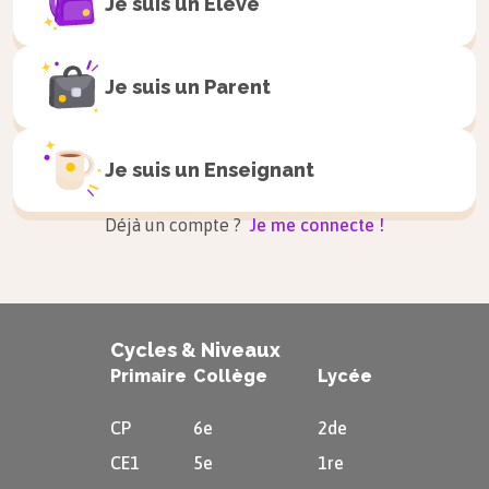
Je suis un
Elève
« Le désir est l’essence même de l’homme, c’est à
dire l’effort par lequel l’homme s’efforce de
Je suis un
Parent
persévérer dans son être. »
« Le bien suprême de l’âme est la connaissance
Je suis un
Enseignant
de Dieu ; et la vertu suprême de l’âme, c’est
connaître Dieu. »
Déjà un compte ?
Je me connecte !
« La joie est le passage de l’homme d’une
moindre à une plus grande perfection »
.
Cycles & Niveaux
Primaire
Collège
Lycée
CP
6e
2de
CE1
5e
1re