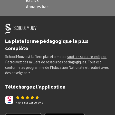
Bac NSI
pour le moins.
Annales bac
D’un graal tenu à deux mains
Était porteuse une demoiselle,
Qui s’avançait avec les jeunes gens,
Belle, gracieuse, élégamment parée. »
La plateforme pédagogique la plus
Perceval ou le Conte du Graal
, env. 1182-1190
complète
SchoolMouv est la 1ere plateforme de
soutien scolaire en ligne
.
Retrouvez des milliers de ressources pédagogiques. Tout est
conforme au programme de l'Education Nationale et réalisé avec
des enseignants.
Téléchargez l'application
4.6
/
5
sur
15520
avis