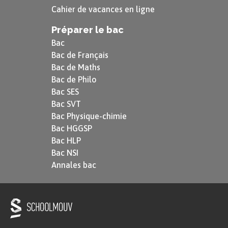
Cahier de vacances en ligne
Préparer le bac
Bac
Bac de Français
Bac de Maths
Bac de Philo
Bac SES
Bac SVT
Bac Physique-chimie
Bac HGGSP
Bac HLP
Bac NSI
Annales bac