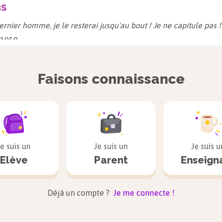
ns
dernier homme, je le resterai jusqu'au bout ! Je ne capitule pas !
 1959
ats sont mortels, Socrate est mortel. Donc Socrate est un chat. 
Faisons connaissance
 1959
is-je né si ce n'était pas pour toujours ? Maudits parents. »
urt
, 1962
ais compris, pour ma part la différence que l'on fait entre tragi
Je suis un
Je suis un
Je suis u
Elève
Parent
Enseign
comique étant l'intuition de l'absurde, il me semble plus déses
tre-notes
, 1962
Déjà un compte ?
Je me connecte !