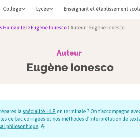
Collège
Lycée
Enseignant et établissement scol
s Humanités
Eugène Ionesco
Auteur : Eugène Ionesco
Auteur
Eugène Ionesco
répares la
spécialité HLP
en terminale ? On t’accompagne ave
les de bac corrigées
et nos
méthodes d’interprétation de text
sai philosophique
. 💪