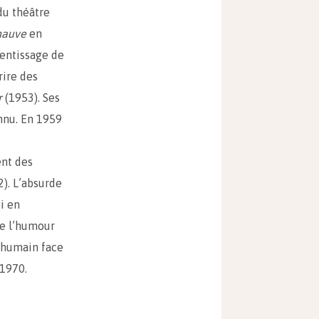
du théâtre
hauve
en
rentissage de
rire des
r
(1953). Ses
onnu. En 1959
ent des
). L’absurde
i en
ise l’humour
e humain face
 1970.