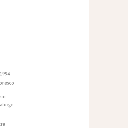
 1994
Ionesco
ain
aturge
tre