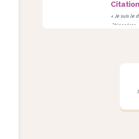
Citatio
« Je suis le 
Rhinocéros
,
« Tous les ch
Rhinocéros
,
« Pourquoi su
Le Roi se me
« Je n'ai jam
comique. Le 
tragique. »
Notes et Con