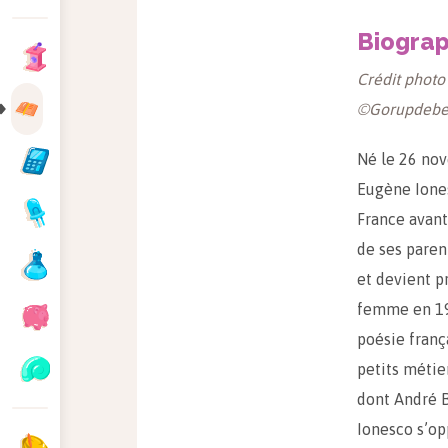
Biograp
Crédit photo
©Gorupdebe
Né le 26 nov
Eugène Iones
France avant
de ses parent
et devient pr
femme en 1936
poésie franç
petits métier
dont André B
Ionesco s’op