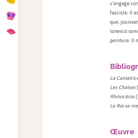
s’engage con
fasciste. Il 
que, jouissan
Ionesco somb
peinture. Il 
Bibliog
La Cantatric
Les Chaises
Rhinocéros
(
Le Roi se me
Œuvre