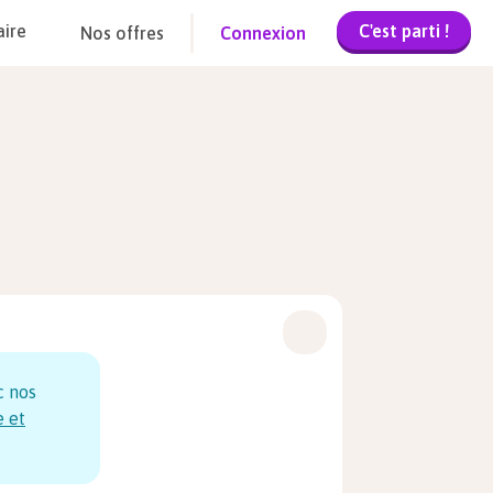
C'est parti !
aire
Nos offres
Connexion
c nos
e et