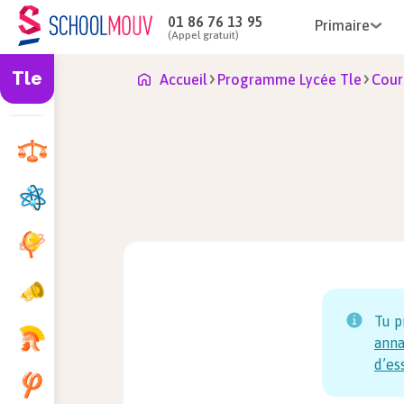
01 86 76 13 95
Primaire
(Appel gratuit)
Tle
Accueil
Programme Lycée Tle
Cour
Tu p
anna
d’es