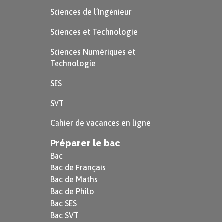
Dialogues des morts
, 1700
Sciences de l’Ingénieur
Sciences et Technologie
« La curiosité des enfants est un penchant de la
nature, qui va comme au-devant de l’instruction ;
Sciences Numériques et
ne manquez pas d’en profiter. »
Technologie
Traité de l’éducation des filles
, 1687
SES
SVT
Cahier de vacances en ligne
Préparer le bac
Bac
Bac de Français
Bac de Maths
Bac de Philo
Bac SES
Bac SVT