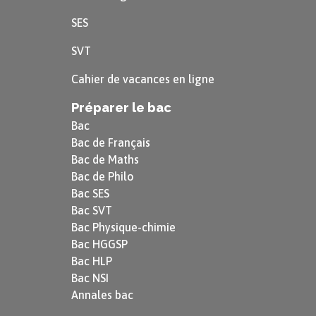
« Des Grands »
SES
Remarque 56
SVT
Les Caractères
, 1688-1696
Cahier de vacances en ligne
Préparer le bac
Bac
Bac de Français
Bac de Maths
Bac de Philo
Bac SES
Bac SVT
Bac Physique-chimie
Bac HGGSP
Bac HLP
Bac NSI
Annales bac