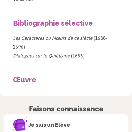
Bibliographie sélective
Les Caractères ou Mœurs de ce siècle
(1688-
1696)
Dialogues sur le Quiétisme
(1696)
Œuvre
L’œuvre littéraire de La Bruyère se concentre
dans l’œuvre de sa vie qui est
Les Caractères ou
Faisons connaissance
les Mœurs de ce siècle
. En 1687, il propose au
libraire Michallet d’éditer un ouvrage qui est
Je suis un
Elève
composé en deux parties : une traduction,
Les