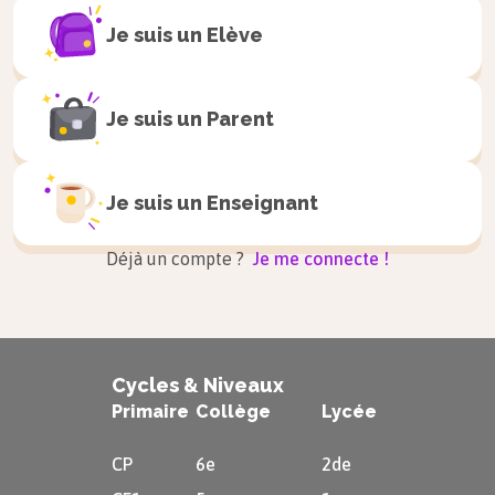
véritables tableaux. Sa poésie est technique, mais
Je suis un
Elève
dynamique. Il est loin de la modernité des
symbolistes, pour qui l’art n’est pas une
Je suis un
Parent
représentation du réel, mais le lieu de
l’expression du subjectif et de l’intime. La poésie
de De Heredia, au contraire, représente des
Je suis un
Enseignant
personnages ou des paysages dans un style
coloré, très pictural.
Déjà un compte ?
Je me connecte !
Citations
Cycles & Niveaux
« C’est alors qu’apparut, tout hérissé de flèches,
Primaire
Collège
Lycée
Rouge du flux vermeil de ses blessures fraîches,
CP
6e
2de
Sous la pourpre flottante et l’airain rutilant,