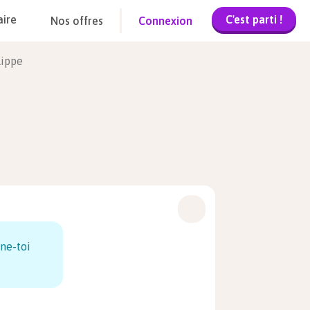
C'est parti !
aire
Nos offres
Connexion
lippe
ne-toi