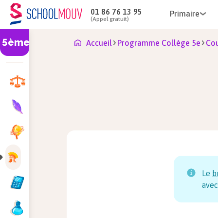
01 86 76 13 95
Primaire
(Appel gratuit)
5ème
Accueil
Programme Collège 5e
Cou
Le
b
avec