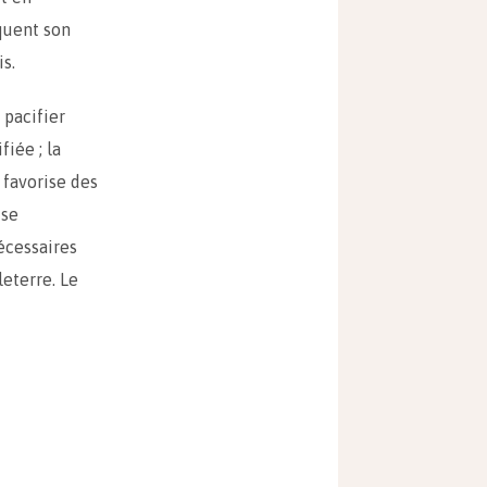
rquent son
s.
 pacifier
iée ; la
 favorise des
ise
écessaires
leterre. Le