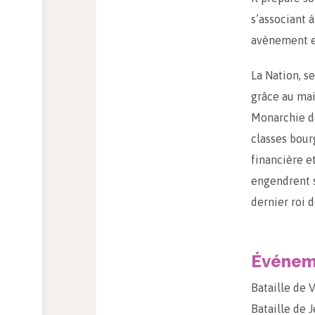
s’associant à
avènement en
La Nation, se
grâce au mai
Monarchie de
classes bour
financière e
engendrent s
dernier roi d
Événeme
Bataille de 
Bataille de