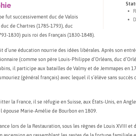
hie
Stat
R
pe fut successivement duc de Valois
D
 duc de Chartres (1785-1793), duc
793-1830) puis roi des Français (1830-1848).
uit d’une éducation nourrie des idées libérales. Après son entré
tionnaire (comme son père Louis-Philippe d’Orléans, duc d’Orlé
obins, il participe aux batailles de Valmy et de Jemmapes en 1
umouriez (général français) avec lequel il s’élève sans succès 
tter la France, il se réfugie en Suisse, aux États-Unis, en Angl
 il épouse Marie-Amélie de Bourbon en 1809.
ance lors de la Restauration, sous les règnes de Louis XVIII et 
on ascension en rassemblant les restes de la fortune familiale 