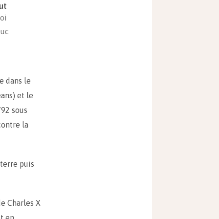
ut
oi
uc
e dans le
ans) et le
792 sous
contre la
eterre puis
de Charles X
et en