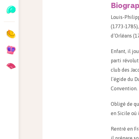
Biograp
Louis-Philip
(1773-1785),
d’Orléans (1
Enfant, il jo
parti révolu
club des Jac
l’égide du D
Convention.
Obligé de qui
en Sicile où
Rentré en Fr
il prépare s