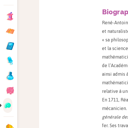
Biograp
René-Antoin
et naturalist
« sa philosop
et la science
mathématicie
de l’Académi
ainsi admis 
mathématici
relative à u
En 1711, Réa
mécanicien. 
générale des
fer. Ses trav