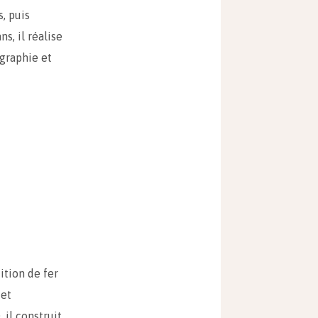
, puis
s, il réalise
ographie et
ition de fer
 et
il construit