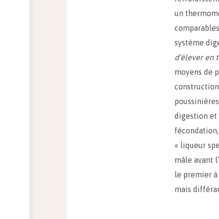
un thermomèt
comparables 
système dige
d’élever en 
moyens de pr
construction
poussinières
digestion et
fécondation,
« liqueur sp
mâle avant l
le premier à
mais différa