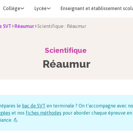
Collège
Lycée
Enseignant et établissement scol
s SVT
Réaumur
Scientifique : Réaumur
Scientifique
Réaumur
répares le
bac de SVT
en terminale ? On t’accompagne avec n
igées
et nos
fiches méthodes
pour aborder chaque épreuve en
iance. 💪