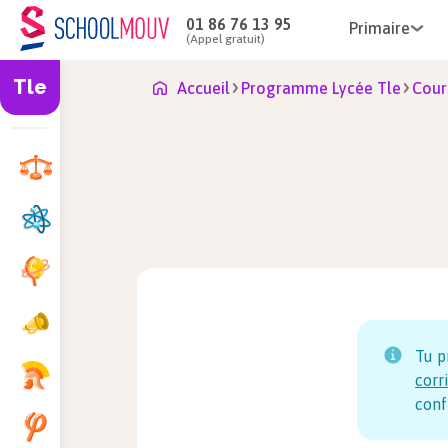
01 86 76 13 95
Primaire
(Appel gratuit)
Tle
Accueil
Programme Lycée Tle
Cour
Tu p
corr
conf