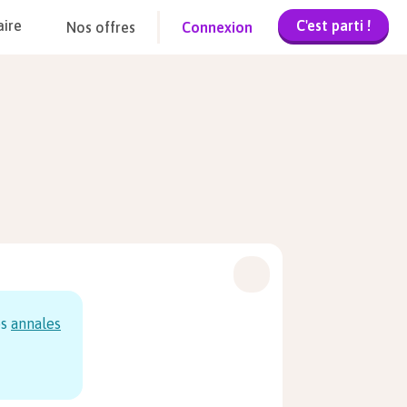
C'est parti !
aire
Nos offres
Connexion
os
annales