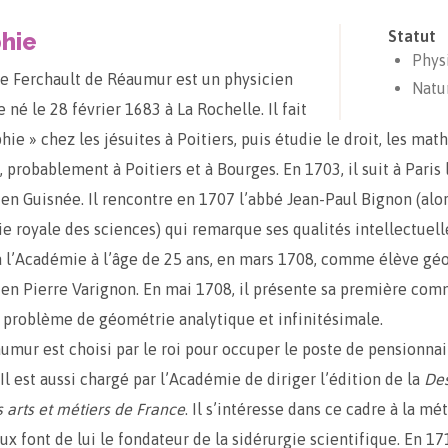
hie
Statut
Phys
e Ferchault de Réaumur est un physicien
Natu
e né le 28 février 1683 à La Rochelle. Il fait
hie » chez les jésuites à Poitiers, puis étudie le droit, les ma
, probablement à Poitiers et à Bourges. En 1703, il suit à Paris
n Guisnée. Il rencontre en 1707 l’abbé Jean-Paul Bignon (alor
e royale des sciences) qui remarque ses qualités intellectuelles
à l’Académie à l’âge de 25 ans, en mars 1708, comme élève g
en Pierre Varignon. En mai 1708, il présente sa première co
n problème de géométrie analytique et infinitésimale.
umur est choisi par le roi pour occuper le poste de pensionnai
Il est aussi chargé par l’Académie de diriger l’édition de la
Des
 arts et métiers de France
. Il s’intéresse dans ce cadre à la mé
aux font de lui le fondateur de la sidérurgie scientifique. En 171