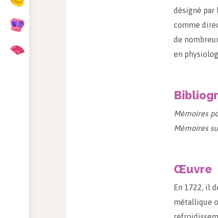
désigné par 
comme direct
de nombreux 
en physiolog
Bibliog
Mémoires pour
Mémoires sur
Œuvre
En 1722, il 
métallique o
refroidissem