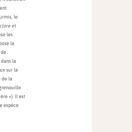
ient
urmis, le
clore et
ose les
pose la
 de
 dans la
aux sur la
 de la
grenouille
e »). Il est
me espèce