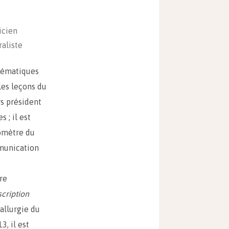
icien
raliste
thématiques
 les leçons du
s président
 ; il est
éomètre du
mmunication
re
cription
tallurgie du
3, il est