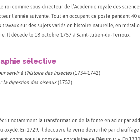
le roi comme sous-directeur de l’Académie royale des sciences
eur l’année suivante. Tout en occupant ce poste pendant 40 an
travaux sur des sujets variés en histoire naturelle, en métall
ie. Il décède le 18 octobre 1757 à Saint-Julien-du-Terroux.
raphie sélective
 servir à l’histoire des insectes
(1734-1742)
 la digestion des oiseaux
(1752)
décrit notamment la transformation de la fonte en acier par add
u oxydé. En 1729, il découvre le verre dévitrifié par chauffage
ent, connu sous le nom de « porcelaine de Réaumur ». En 1730, 