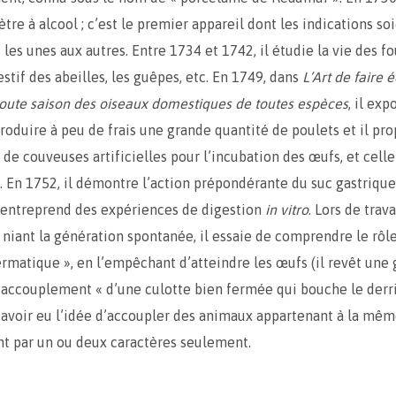
re à alcool ; c’est le premier appareil dont les indications so
les unes aux autres. Entre 1734 et 1742, il étudie la vie des fo
stif des abeilles, les guêpes, etc. En 1749, dans
L’Art de faire é
toute saison des oiseaux domestiques de toutes espèces
, il exp
oduire à peu de frais une grande quantité de poulets et il pro
 de couveuses artificielles pour l’incubation des œufs, et celle
. En 1752, il démontre l’action prépondérante du suc gastrique
 entreprend des expériences de digestion
in vitro
. Lors de trav
 niant la génération spontanée, il essaie de comprendre le rôle
ermatique », en l’empêchant d’atteindre les œufs (il revêt une 
’accouplement « d’une culotte bien fermée qui bouche le derrièr
 avoir eu l’idée d’accoupler des animaux appartenant à la mê
nt par un ou deux caractères seulement.