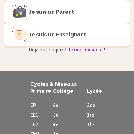
Je suis un
Parent
Je suis un
Enseignant
Déjà un compte ?
Je me connecte !
Cycles & Niveaux
Primaire
Collège
Lycée
CP
6e
2de
CE1
5e
1re
CE2
4e
Tle