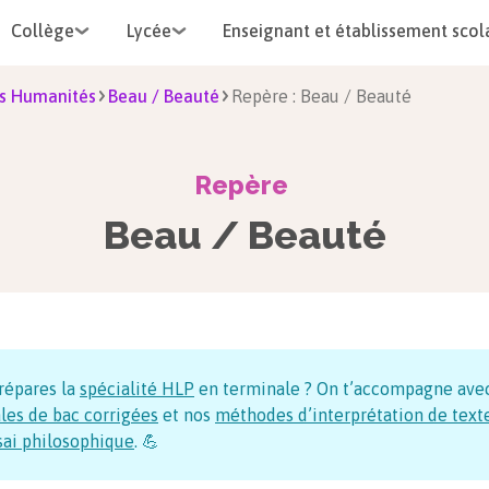
Collège
Lycée
Enseignant et établissement scol
s Humanités
Beau / Beauté
Repère : Beau / Beauté
Repère
Beau / Beauté
répares la
spécialité HLP
en terminale ? On t’accompagne ave
les de bac corrigées
et nos
méthodes d’interprétation de text
sai philosophique
. 💪