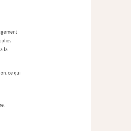
 jugement
sophes
à la
on, ce qui
ne,