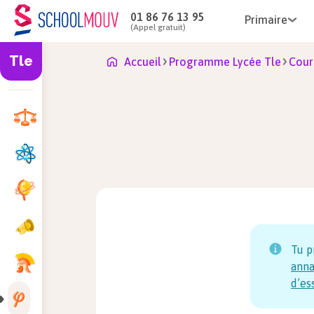
01 86 76 13 95
Primaire
(Appel gratuit)
Tle
Accueil
Programme Lycée Tle
Cour
Tu p
anna
d’es