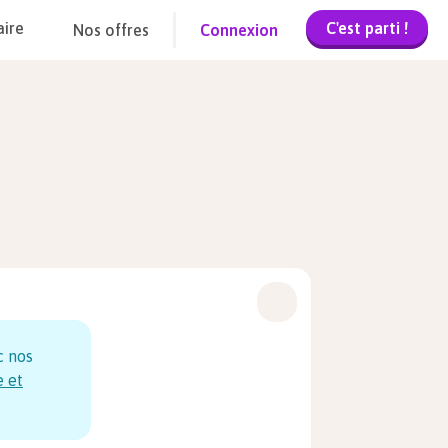
C'est parti !
aire
Nos offres
Connexion
c nos
e et