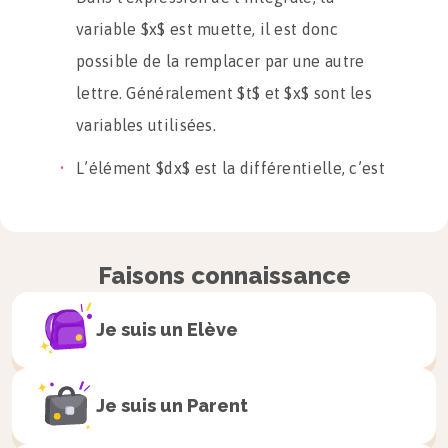
variable $x$ est muette, il est donc
possible de la remplacer par une autre
lettre. Généralement $t$ et $x$ sont les
variables utilisées.
L’élément $dx$ est la différentielle, c’est
une longueur très petite qui, multipliée
par $f(x)$, permet d’avoir une aire, la
somme pour toutes les valeurs de $x$
Faisons connaissance
donne alors la valeur de l’aire sous la
courbe.
Je suis un
Elève
Je suis un
Parent