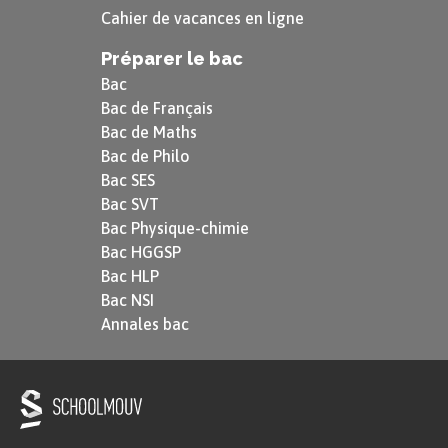
Cahier de vacances en ligne
Préparer le bac
Bac
Bac de Français
Bac de Maths
Bac de Philo
Bac SES
Bac SVT
Bac Physique-chimie
Bac HGGSP
Bac HLP
Bac NSI
Annales bac