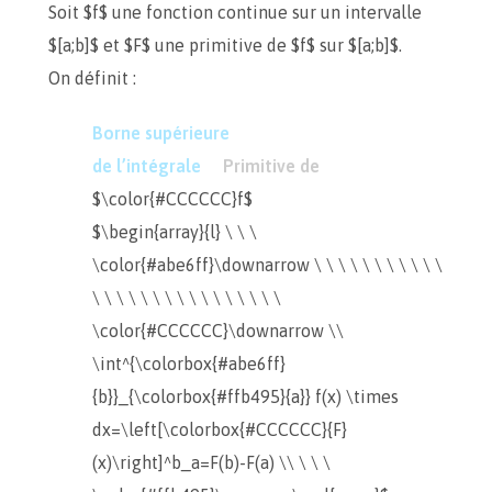
Soit $f$ une fonction continue sur un intervalle
$[a;b]$ et $F$ une primitive de $f$ sur $[a;b]$.
On définit :
Borne supérieure
de l’intégrale
Primitive de
$\color{#CCCCCC}f$
$\begin{array}{l} \ \ \
\color{#abe6ff}\downarrow \ \ \ \ \ \ \ \ \ \ \
\ \ \ \ \ \ \ \ \ \ \ \ \ \ \ \
\color{#CCCCCC}\downarrow \\
\int^{\colorbox{#abe6ff}
{b}}_{\colorbox{#ffb495}{a}} f(x) \times
dx=\left[\colorbox{#CCCCCC}{F}
(x)\right]^b_a=F(b)-F(a) \\ \ \ \