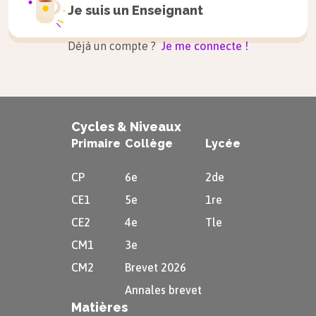
Je suis un
Enseignant
souhaite déterminer la concentration.
Déjà un compte ?
Je me connecte !
En reportant cette conductivité sur le graphique
la conductivité, en déduire la concentration de la
solution.
Cycles & Niveaux
Primaire
Collège
Lycée
CP
6e
2de
CE1
5e
1re
CE2
4e
Tle
CM1
3e
CM2
Brevet 2026
Annales brevet
Matières