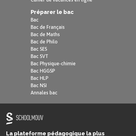
Préparer le bac
Bac
Bac de Français
Bac de Maths
Bac de Philo
Bac SES
Bac SVT
Bac Physique-chimie
Bac HGGSP
Bac HLP
Bac NSI
Annales bac
La plateforme pédagogique la plus