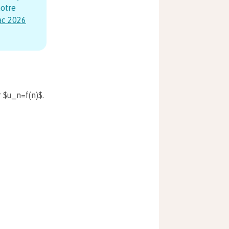
notre
ac
2026
r $u_n=f(n)$.