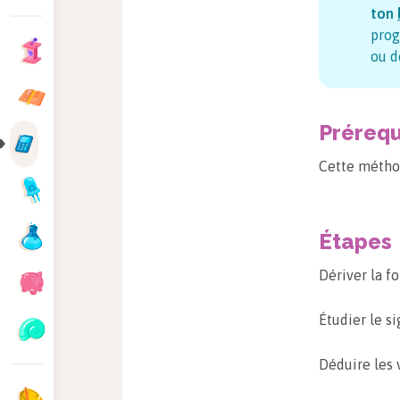
ton
prog
ou d
Prérequ
Cette méthod
Étapes
Dériver la f
Étudier le si
Déduire les v