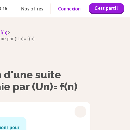
C'est parti !
aire
Nos offres
Connexion
f(n)
nie par (Un)= f(n)
n d'une suite
e par (Un)= f(n)
sions pour