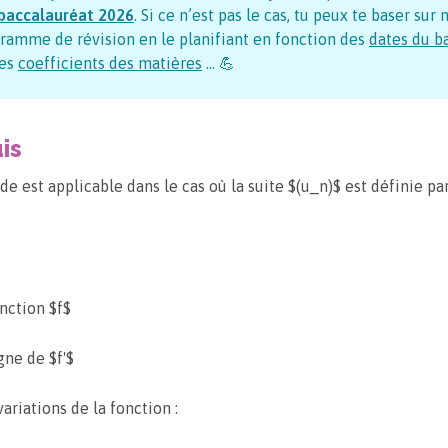
baccalauréat
2026
. Si ce n’est pas le cas, tu peux te baser sur 
ramme de révision en le planifiant en fonction des
dates du b
es
coefficients des matières
… 💪
is
e est applicable dans le cas où la suite $(u_n)$ est définie pa
onction $f$
gne de $f'$
ariations de la fonction :