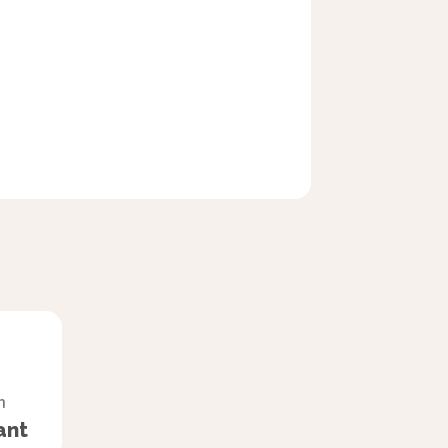
n
ant