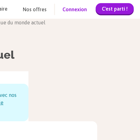
C'est parti !
aire
Nos offres
Connexion
itique du monde actuel
uel
vec nos
de