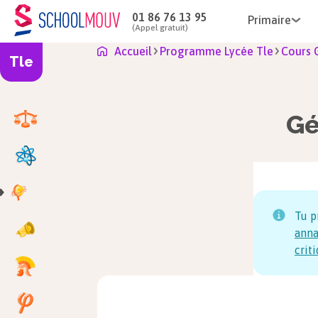
01 86 76 13 95
Primaire
(Appel gratuit)
Tle
Accueil
Programme Lycée Tle
Cour
Gé
Tu p
anna
crit