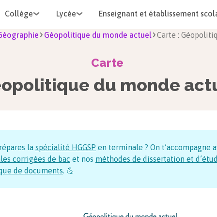
Collège
Lycée
Enseignant et établissement scol
s Géographie
Géopolitique du monde actuel
Carte : Géopol
Carte
opolitique du monde act
répares la
spécialité HGGSP
en terminale ? On t’accompagne a
les corrigées de bac
et nos
méthodes de dissertation et d’étu
ique de documents
. 💪