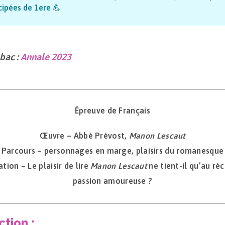
cipées de 1ere
💪
 bac :
Annale 2023
Épreuve de Français
Œuvre – Abbé Prévost,
Manon Lescaut
Parcours – personnages en marge, plaisirs du romanesque
ation – Le plaisir de lire
Manon Lescaut
ne tient-il qu’au réc
passion amoureuse ?
ction :