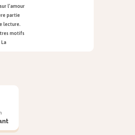
sur l’amour
ère partie
e lecture.
utres motifs
 La
obablement
re de Manon
n
ut être
ant
 pour