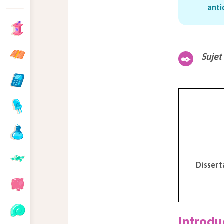
anti
Sujet
Dissert
Introdu