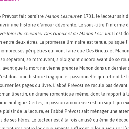
 Prévost fait paraître
Manon Lescaut
en 1731, le lecteur sait 
ouvrir une histoire d’amour dévorante. Le sous-titre l’informe d
Histoire du chevalier Des Grieux et de Manon Lescaut
. Il est 
n entre deux êtres. La promesse liminaire est tenue, puisque l
ombreuses péripéties qui vont faire que Des Grieux et Manon
 se séparent, se retrouvent, s’éloignent encore avant de se réu
s, avant que la mort ne vienne prendre Manon dans un dernier 
’est donc une histoire tragique et passionnelle qui retient le l
tourner les pages du livre. L’abbé Prévost ne recule pas devant 
roman libertin, un drame romantique même, dont le rapport à l
me ambiguë. Certes, la passion amoureuse est un sujet qui ex
 plaisir de la lecture, et l’abbé Prévost sait ménager une atten
s de ses héros. Le lecteur est à la fois amusé ou ému de découv
s aventures entre les deux amants suffisent-elles à aiguiser l’i