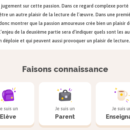
 jugement sur cette passion. Dans ce regard complexe porté 
être un autre plaisir de la lecture de l’œuvre. Dans une premi
donc montrer que la passion amoureuse crée bien un plaisir d
’enjeu de la deuxième partie sera d’indiquer quels sont les a
 déploie et qui peuvent aussi provoquer un plaisir de lecture.
 dernière partie nous permettra d’expliquer en quoi c’est pr
la réflexion sur la passion, qui se construit autour de l’histoi
x, qui forme la source principale de satisfaction.
Faisons connaissance
ce
nce du plan :
Je suis un
Je suis un
Je suis u
u d’annoncer brutalement le plan après la problématique, il pe
Elève
Parent
Enseign
ssant de montrer un paradoxe qui va se situer au cœur de la
tration. Ici, il s’agit d’expliquer que cette œuvre condamnée