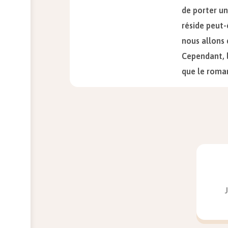
de porter un
réside peut-
nous allons 
Cependant, l
que le roman
troisième et
le savoir et 
et Des Grieu
Astu
L’anno
Au lie
intére
démons