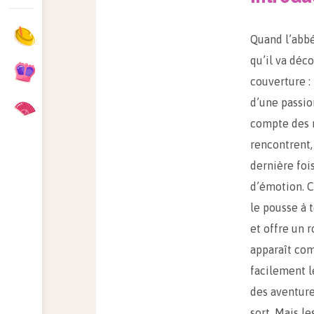
Quand l’abbé
qu’il va déc
couverture :
d’une passio
compte des n
rencontrent,
dernière foi
d’émotion. C
le pousse à 
et offre un 
apparaît com
facilement le
des aventure
sort. Mais le