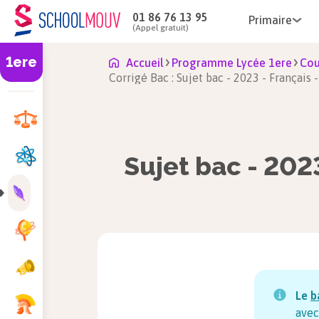
01 86 76 13 95
Primaire
(Appel gratuit)
1ere
Accueil
Programme Lycée 1ere
Cou
Corrigé Bac : Sujet bac - 2023 - Français -
Sujet bac - 2023
Le
b
avec