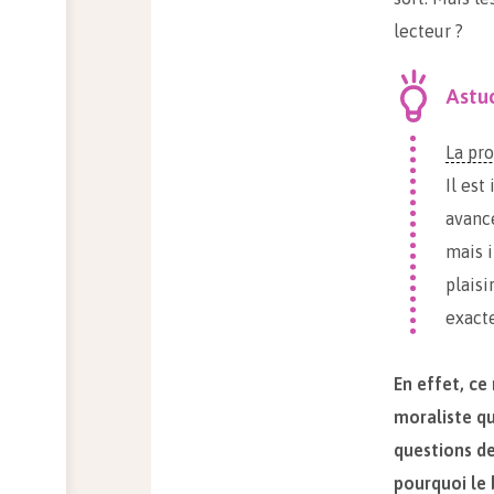
lecteur ?
Astu
La pro
Il est
avance
mais i
plaisi
exact
En effet, ce
moraliste qu
questions de
pourquoi le 