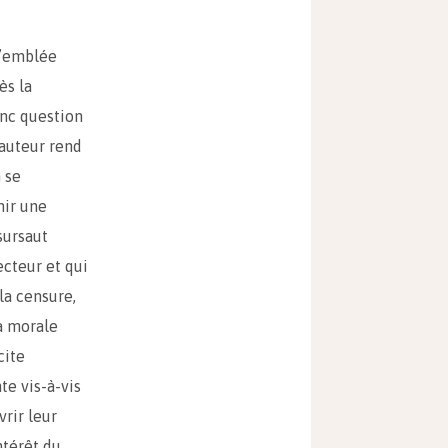
d’emblée
ès la
donc question
’auteur rend
 se
nir une
sursaut
ecteur et qui
la censure,
a morale
cite
te vis-à-vis
rir leur
ntérêt du