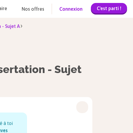
C'est parti !
aire
Nos offres
Connexion
 - Sujet A
sertation - Sujet
é à toi
uves