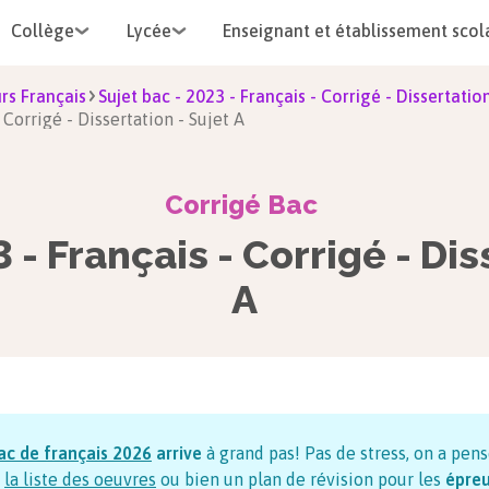
Collège
Lycée
Enseignant et établissement scol
rs Français
Sujet bac - 2023 - Français - Corrigé - Dissertation
 Corrigé - Dissertation - Sujet A
Corrigé Bac
 - Français - Corrigé - Dis
A
ac de français
2026
arrive
à grand pas! Pas de stress, on a pens
la liste des oeuvres
ou bien un plan de révision pour les
épre