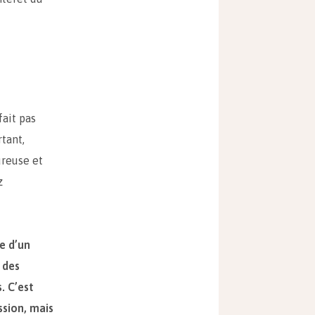
fait pas
rtant,
ureuse et
z
e d’un
 des
. C’est
ssion, mais