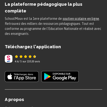
La plateforme pédagogique la plus
On part du « non » parce que c’est une
complète
évidence :
Pour un oui ou pour un non
SchoolMouv est la 1ere plateforme de
soutien scolaire en ligne
.
est d’abord une pièce radiophonique et
Retrouvez des milliers de ressources pédagogiques. Tout est
vous pouvez vous appuyer sur cet
conforme au programme de l'Education Nationale et réalisé avec
des enseignants.
élément essentiel dans votre
introduction et votre première partie.
Téléchargez l'application
Elle n’est pas destinée au départ à être
un spectacle. Il faut donc chercher le
4.6
/
5
sur
15520
avis
spectaculaire ailleurs. Dans un plan de
dissertation, vous devez toujours vous
efforcer d’aller du plus simple au plus
compliqué. Votre argumentation doit
être progressive.
A propos
Dans le théâtre grec, l’action dramatique repose