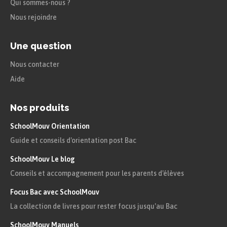
Qui sommes-nous ?
sur l’âgon (en grec, « lutte », « affrontement ») et
Nous rejoindre
met en jeu les oppositions entre les personnages.
La pièce de Sarraute n’échappe pas à la règle.
Une question
Sarraute, dans
Pour un oui ou pour un non
,
Nous contacter
concentre toute l’intrigue de sa pièce sur une
Aide
dispute, apparemment anodine, entre deux amis :
ce différend naît d’une simple phrase,
« C’est
Nos produits
bien… ça ! »
prononcée, selon H2, avec un certain
SchoolMouv Orientation
« suspens »
, un
« accent »
qui l’amène à en
Guide et conseils d'orientation post Bac
déduire la condescendance de son ami à son
SchoolMouv Le blog
égard. À travers cette querelle apparemment
Conseils et accompagnement pour les parents d'élèves
insignifiante, dont le titre se fait l’écho (« pour un
Focus Bac avec SchoolMouv
oui ou pour un non » est une expression
La collection de livres pour rester focus jusqu'au Bac
lexicalisée qu’on pourrait paraphraser par « pour
SchoolMouv Manuels