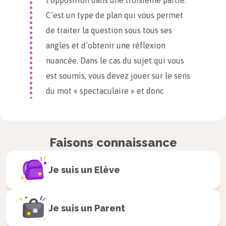
l’opposition dans une troisième partie.
C’est un type de plan qui vous permet
de traiter la question sous tous ses
angles et d’obtenir une réflexion
nuancée. Dans le cas du sujet qui vous
est soumis, vous devez jouer sur le sens
du mot « spectaculaire » et donc
connaître son étymologie. C’est cette
maîtrise de la polysémie de
« spectaculaire » qui vous permettra de
Faisons connaissance
bâtir votre plan.
Les connaissances que vous devez
Je suis un
Elève
mobiliser pour faire ce travail sont
particulièrement denses. Vous n’avez
Je suis un
Parent
pas de livre le jour de l’épreuve et il