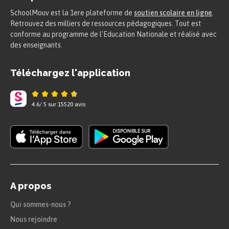
SchoolMouv est la 1ere plateforme de
soutien scolaire en ligne
.
Retrouvez des milliers de ressources pédagogiques. Tout est
conforme au programme de l'Education Nationale et réalisé avec
des enseignants.
Un tel diagramme permet par exemple de voir
Téléchargez l'application
que la majorité des salariés habitent à plus de
cinq kilomètres (bâton le plus haut) et que la
4.6
/
5
sur
15520
avis
plupart d’entre eux viennent en voiture (effectif
représenté par la partie bleu clair).
On peut aussi voir que la voiture reste le moyen
de transport principal, et ce quelle que soit la
distance domicile-travail (dans chaque barre, la
A propos
partie bleu clair est la plus grande).
Qui sommes-nous ?
Diagrammes circulaires
Nous rejoindre