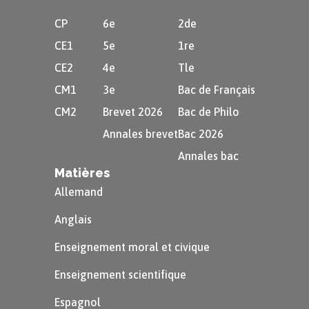
CP
6e
2de
CE1
5e
1re
CE2
4e
Tle
Dans ce tableau, on peut lire, par exemple :
CM1
3e
Bac de Français
CM2
Brevet 2026
Bac de Philo
qu’il y a $\textcolor{#FF8000}{17}$
Annales brevet
Bac 2026
salariés qui habitent à moins de deux
Annales bac
kilomètres mais qui viennent tout de
Matières
même en voiture ;
Allemand
Anglais
que $\textcolor{#00CC00}{21}$ salariés
au total viennent à vélo ;
Enseignement moral et civique
que $\textcolor{#CC00CC}{179}$ salariés
Enseignement scientifique
habitent à plus de cinq kilomètres des
Espagnol