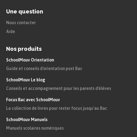
On peut aussi comparer, par catégorie de
Une question
distance, la répartition des moyens de transport, à
Nous contacter
l’aide de
diagrammes circulaires
, où la mesure de
Aide
l’angle d’un secteur circulaire est proportionnelle
à l’effectif.
Nos produits
Toujours dans notre étude, en les plaçant côte à
SchoolMouv Orientation
Guide et conseils d'orientation post Bac
côte, on obtient :
SchoolMouv Le blog
Conseils et accompagnement pour les parents d'élèves
Focus Bac avec SchoolMouv
La collection de livres pour rester focus jusqu'au Bac
SchoolMouv Manuels
Manuels scolaires numériques