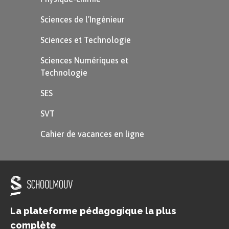
Pour représenter une série statistique à deux
Sciences de l’Ingénieur
variables, on peut utiliser un
diagramme en
Sciences et Technologie
bâtons empilés
qui, pour chacune des valeurs
Sciences Numériques et
d’une variable, représente l’effectif total par un
Technologie
bâton, lui-même décomposé selon les effectifs
SES
de l’autre variable.
SVT
En reprenant l’étude des moyens de transport en
Cahier de vacances en ligne
fonction de la distance, on obtient :
La plateforme pédagogique la plus
complète