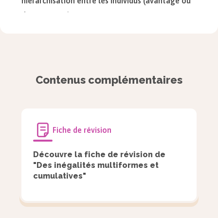
hiérarchisation entre les individus (avantage ou
désavantage)
.
Définition
Différence :
Contenus complémentaires
Élément caractéristique distinguant les
choses, les individus ou les groupes
sociaux.
Fiche de révision
Une différence n’entraîne pas de
hiérarchisation.
Découvre la fiche de révision de
"Des inégalités multiformes et
cumulatives"
Définition
Inégalité :