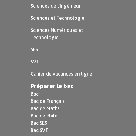
Sciences de l’Ingénieur
Les inégalités économiques
Sciences et Technologie
Les inégalités économiques ne se réduisent pas
Sciences Numériques et
Technologie
aux inégalités de salaire : il faut aussi considérer
les inégalités de revenus et celles de
SES
patrimoines.
SVT
Les inégalités de salaire
Cahier de vacances en ligne
Préparer le bac
Le salaire est une rémunération du facteur travail.
Bac
Bac de Français
Il existe en France aujourd’hui des
inégalités de
Bac de Maths
salaire
.
Bac de Philo
Ces inégalités dépendent de la
valeur donnée au
Bac SES
poste occupé
, mais également du
rapport de
Bac SVT