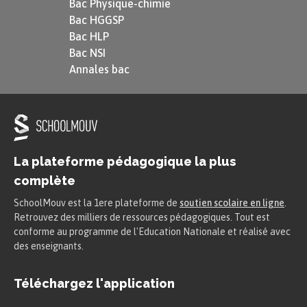
Bac Physique-chimie
force entre les salariés et les employeurs
.
Bac HGGSP
Bac HLP
Exemple
Bac NSI
Annales bac
Le fait qu’un·e cadre dirigeant·e gagne
plus d’argent qu’un·e ouvrier·ère est
expliqué par le fait qu’il ou elle
endosse plus de responsabilités et a
généralement fait des études plus
La plateforme pédagogique la plus
longues.
complète
SchoolMouv est la 1ere plateforme de
soutien scolaire en ligne
.
Retrouvez des milliers de ressources pédagogiques. Tout est
Cette différence de rémunération
conforme au programme de l'Education Nationale et réalisé avec
n’est plus légitimée quand on
des enseignants.
regarde
les évolutions et les écarts
.
Téléchargez l'application
En particulier, on constate ces
dernières années que les plus hauts